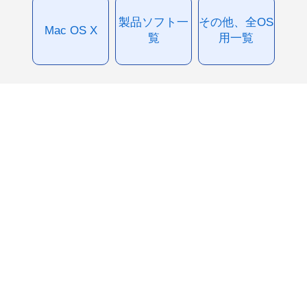
製品ソフト一
その他、全OS
Mac OS X
覧
用一覧