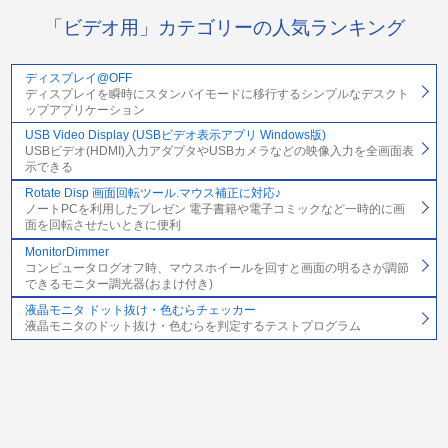
「ビデオ用」カテゴリーの人気ランキング
ディスプレイ@OFF
ディスプレイを瞬時にスタンバイモードに移行するシンプルなデスクト
ップアプリケーション
USB Video Display (USBビデオ表示アプリ Windows版)
USBビデオ(HDMI)入力アダプタやUSBカメラなどの映像入力を全画面表
示できる
Rotate Disp 画面回転ツール.マウス補正に対応♪
ノートPCを利用したプレゼン 電子書籍や電子コミックなど一時的に画
面を回転させたいときに便利
MonitorDimmer
コンピュータログオフ時、マウスホイールを回すと画面の明るさが調節
できるモニター調光器(おまけ付き)
液晶モニタ ドット抜け・色むらチェッカー
液晶モニタのドット抜け・色むらを判定するテストプログラム