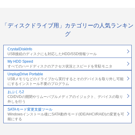
「ディスクドライブ用」カテゴリーの人気ランキン
グ
CrystalDiskInfo
USB接続のディスクにも対応したHDD/SSD情報ツール
My HDD Speed
すべてのハードディスクのアクセス状況とスピードを常駐モニタ
UnplugDrive Portable
USBメモリなどのドライブから実行するとそのデバイスを取り外し可能
にするインストール不要のプログラム
おぷくろ2
CD/DVDの開閉やリムーバブルメディアのイジェクト、デバイスの取り
外しを行う
SATAモード変更支援ツール
Windowsインストール後にSATA動作モード(IDE/AHCI/RAID)の変更を可
能にする