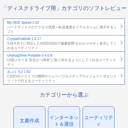
「ディスクドライブ用」カテゴリのソフトレビュー
My HDD Speed 1.02
ハードディスクのアクセス状態＋転送速度をリアルタイムに表示するソ
フト
CrystalDiskInfo 1.0.17
S.M.A.R.T.に対応したHDD/SSDの“健康状態”をわかりやすく表示してく
れるユーティリティ
UnplugDrive Portable 0.4.0.8
USBメモリを“安全かつ簡単”に取り外せるようにしてくれるユーティリ
ティ
おぷくろ2 1.02
CD/DVDドライブの開閉やリムーバブルメディアのイジェクトボタンク
リックで行えるユーティリティ
カテゴリーから選ぶ
インターネッ
ユーティリテ
文書作成
ト＆通信
ィ