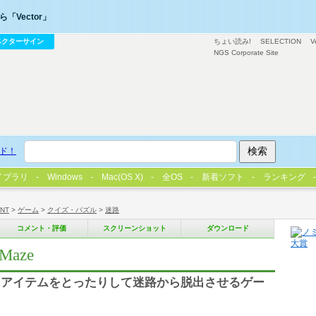
「Vector」
ベクターサイン
ちょい読み!
SELECTION
V
NGS Corporate Site
ド！
イブラリ
Windows
Mac(OS X)
全OS
新着ソフト
ランキング
/NT
>
ゲーム
>
クイズ・パズル
>
迷路
コメント・評価
スクリーンショット
ダウンロード
Maze
りアイテムをとったりして迷路から脱出させるゲー