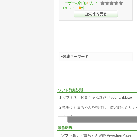
ユーザーの評価(
0
人)：
コメント：
0
件
■関連キーワード
ソフト詳細説明
1.ソフト名：ピヨちゃん迷路 PiyochanMaze
2.概要：ピヨちゃんを操作し、敵と戦ったり
3.進め方
・迷路内のアイテム（バナナ、リンゴ、イチゴ
・迷路には敵がうろうろしています。敵に触れる
動作環境
・敵の上でジャンプするとたおすことができま
ソフト名：
ピヨちゃん迷路 PiyochanMaze
・アイテムをとるとPowerが回復します。