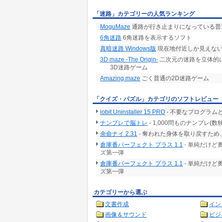
「迷路」カテゴリーの人気ランキング
MoguMaze
通路が行き止まりになっている普
6角迷路
6角迷路を表示するソフト
真暗迷路 Windows版
現在地付近しか見えな
3D maze -The Origin-
二次元の迷路を立体的
3D迷路ゲーム
Amazing maze
ごく普通の2D迷路ゲーム
「クイズ・パズル」カテゴリのソフトレビュー
iobit Uninstaller 15 PRO
- 不要なプログラム
ナンプレで脳トレ
- 1,000問ものナンプレ
余命ナイ 2.31
- 奪われた身体を取り戻すた
倉庫番パーフェクト プラス 1.1
- 単純だけど
ズ第一弾
倉庫番パーフェクト プラス 1.1
- 単純だけど
ズ第一弾
カテゴリーから選ぶ
文書作成
イン
画像＆サウンド
ビジ