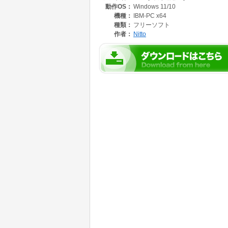
動作OS：
Windows 11/10
・Powerが0になるとGameOver。Retr
・アイテムをとったり敵を倒したりするとPoin
機種：
IBM-PC x64
・ステージを進むにつれて、迷路が大きくなり
種類：
フリーソフト
・４ステージをクリアするたびにセレモニーが
作者：
Nitto
・EASY・HARDモードがあります。HAR
・HARDモードで、あるステージまですべて
・あるステージをクリアするとクレジットが流
4.操作
PC用コントローラー、キーボードとマウス
・移動：（コ）左スティック （キ）WASD
・視点：（コ）右スティック左右 （それ以外
・ズーム：（コ）右スティック上下 （マ）ホ
・ジャンプ：（コ）Aボタン （キ）SPACE
画面のメニューボタンで次のことが行えます
・BGM、効果音の音量調節
・フルスクリーンとその解除
・ステージ選択（進んだステージまで）
・保存、読込（現在のゲームの状況を１か所だ
5.実行方法
「PiyochanMaze.zip」ファイルをダウ
ので、その中の「PiyochanMaze.exe
きます。
※実行するとき、「WindowsによってＰ
「実行」とクリックしていくと実行できます。