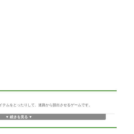
アイテムをとったりして、迷路から脱出させるゲームです。
▼ 続きを見る ▼
）をすべてとるとドアから脱出し、次のステージに進みます。
とダメージを受けPowerが下がります。
す。