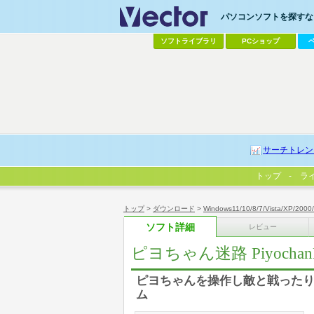
パソコンソフトを探すなら
ソフトライブラリ
PCショップ
サーチトレン
トップ
ラ
トップ
>
ダウンロード
>
Windows11/10/8/7/Vista/XP/2000
ソフト詳細
レビュー
ピヨちゃん迷路 Piyochan
ピヨちゃんを操作し敵と戦った
ム