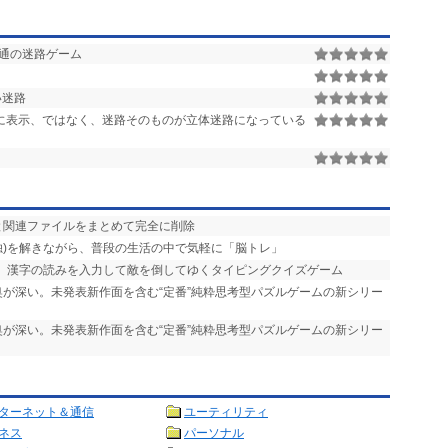
通の迷路ゲーム
い迷路
に表示、ではなく、迷路そのものが立体迷路になっている
と関連ファイルをまとめて完全に削除
(数独)を解きながら、普段の生活の中で気軽に「脳トレ」
め、漢字の読みを入力して敵を倒してゆくタイピングクイズゲーム
奥が深い。未発表新作面を含む“定番”純粋思考型パズルゲームの新シリー
奥が深い。未発表新作面を含む“定番”純粋思考型パズルゲームの新シリー
ターネット＆通信
ユーティリティ
ネス
パーソナル