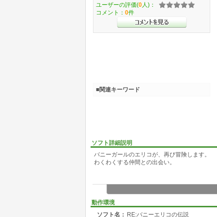
ユーザーの評価(
0
人)：
コメント：
0
件
■関連キーワード
ソフト詳細説明
バニーガールのエリコが、再び冒険します。
わくわくする仲間との出会い。
動作環境
ソフト名：
RE:バニーエリコの伝説