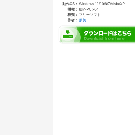
動作OS：
Windows 11/10/8/7/Vista/XP
機種：
IBM-PC x64
種類：
フリーソフト
作者：
朋美