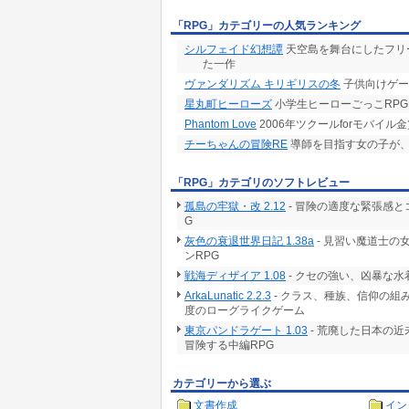
「RPG」カテゴリーの人気ランキング
シルフェイド幻想譚
天空島を舞台にしたフリ
た一作
ヴァンダリズム キリギリスの冬
子供向けゲー
星丸町ヒーローズ
小学生ヒーローごっこRPG
Phantom Love
2006年ツクールforモバイル
チーちゃんの冒険RE
導師を目指す女の子が
「RPG」カテゴリのソフトレビュー
孤島の牢獄・改 2.12
- 冒険の適度な緊張感と
G
灰色の衰退世界日記 1.38a
- 見習い魔道士
ンRPG
戦海ディザイア 1.08
- クセの強い、凶暴な
ArkaLunatic 2.2.3
- クラス、種族、信仰の組
度のローグライクゲーム
東京パンドラゲート 1.03
- 荒廃した日本の
冒険する中編RPG
カテゴリーから選ぶ
文書作成
イン