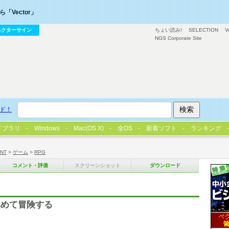
「Vector」
ベクターサイン
ちょい読み!
SELECTION
V
NGS Corporate Site
ド！
イブラリ
Windows
Mac(OS X)
全OS
新着ソフト
ランキング
/NT
>
ゲーム
>
RPG
コメント・評価
スクリーンショット
ダウンロード
集めて冒険する