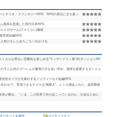
ーシナリオ・ファンタジーRPG RPGの原点に立ち返っ
ム漫画を意識した現代日本RPG
 レトロゲーム(ファミコン)風味
金賞受賞短編RPG
、人助けをしにあちこちへ出かける
コミカルな明るい雰囲気を楽しめる“ウィザードリィ風”3DダンジョンRP
の女の子とお供のゴーレムが魔導の力を追い求め、遺跡を探索するダンジョ
水着女性キャラが大暴れするノンフィールド短編RPG
み合わせで、育成できるキャラは“無限大”。レトロ感あふれた、超高難易
近未来が舞台。「いま、この世界で何が起こっているのか」を知るために
ターネット＆通信
ユーティリティ