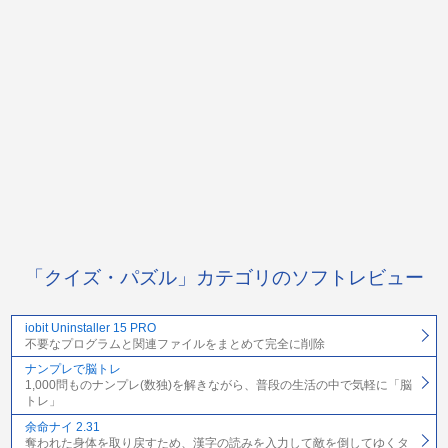
「クイズ・パズル」カテゴリのソフトレビュー
iobit Uninstaller 15 PRO
不要なプログラムと関連ファイルをまとめて完全に削除
ナンプレで脳トレ
1,000問ものナンプレ(数独)を解きながら、普段の生活の中で気軽に「脳
トレ」
余命ナイ 2.31
奪われた身体を取り戻すため、漢字の読みを入力して敵を倒してゆくタ