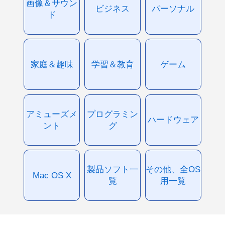
画像＆サウン
ビジネス
パーソナル
ド
家庭＆趣味
学習＆教育
ゲーム
アミューズメ
プログラミン
ハードウェア
ント
グ
製品ソフト一
その他、全OS
Mac OS X
覧
用一覧