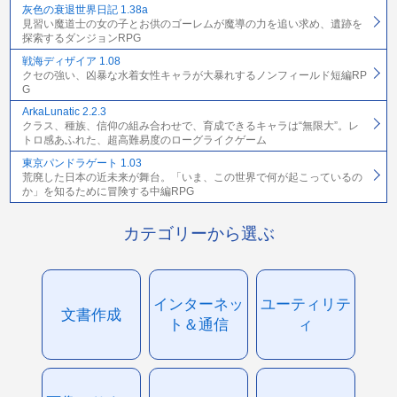
灰色の衰退世界日記 1.38a
見習い魔道士の女の子とお供のゴーレムが魔導の力を追い求め、遺跡を
探索するダンジョンRPG
戦海ディザイア 1.08
クセの強い、凶暴な水着女性キャラが大暴れするノンフィールド短編RP
G
ArkaLunatic 2.2.3
クラス、種族、信仰の組み合わせで、育成できるキャラは“無限大”。レ
トロ感あふれた、超高難易度のローグライクゲーム
東京パンドラゲート 1.03
荒廃した日本の近未来が舞台。「いま、この世界で何が起こっているの
か」を知るために冒険する中編RPG
カテゴリーから選ぶ
インターネッ
ユーティリテ
文書作成
ト＆通信
ィ