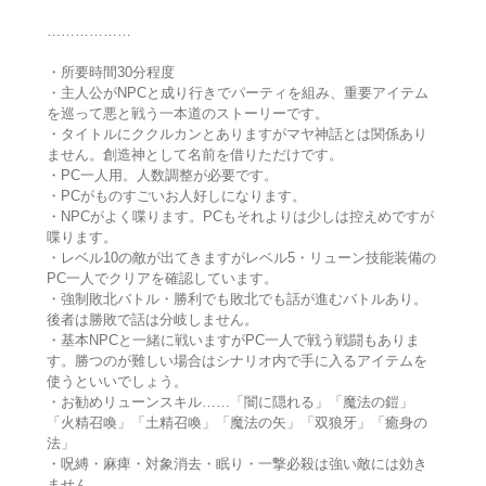
………………
・所要時間30分程度
・主人公がNPCと成り行きでパーティを組み、重要アイテム
を巡って悪と戦う一本道のストーリーです。
・タイトルにククルカンとありますがマヤ神話とは関係あり
ません。創造神として名前を借りただけです。
・PC一人用。人数調整が必要です。
・PCがものすごいお人好しになります。
・NPCがよく喋ります。PCもそれよりは少しは控えめですが
喋ります。
・レベル10の敵が出てきますがレベル5・リューン技能装備の
PC一人でクリアを確認しています。
・強制敗北バトル・勝利でも敗北でも話が進むバトルあり。
後者は勝敗で話は分岐しません。
・基本NPCと一緒に戦いますがPC一人で戦う戦闘もありま
す。勝つのが難しい場合はシナリオ内で手に入るアイテムを
使うといいでしょう。
・お勧めリューンスキル……「闇に隠れる」「魔法の鎧」
「火精召喚」「土精召喚」「魔法の矢」「双狼牙」「癒身の
法」
・呪縛・麻痺・対象消去・眠り・一撃必殺は強い敵には効き
ません。