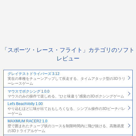
「スポーツ・レース・フライト」カテゴリのソフト
レビュー
グレイテストドライバーズ 3.12
実在の車種をチューンアップして疾走する、タイムアタック型の3Dラリ
ーレースゲーム
マウスでボクシング 1.0.0
マウスのみの操作で楽しめる、“ひと味違う”感覚の3Dボクシングゲーム
Let's BeachVolly 1.00
やり込むほどに味が出ておもしろくなる、シンプル操作の3Dビーチバレ
ーゲーム
MAXIMUM RACER2 1.0
壁で囲まれたチューブ状のコースを制限時間内に飛び抜ける、高難易度
の3Dトライアルゲーム