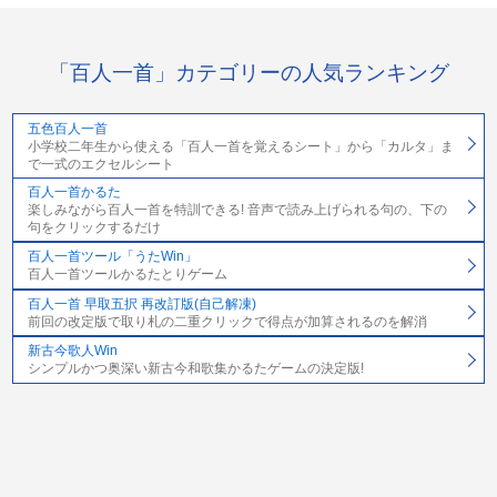
「百人一首」カテゴリーの人気ランキング
五色百人一首
小学校二年生から使える「百人一首を覚えるシート」から「カルタ」ま
で一式のエクセルシート
百人一首かるた
楽しみながら百人一首を特訓できる! 音声で読み上げられる句の、下の
句をクリックするだけ
百人一首ツール「うたWin」
百人一首ツールかるたとりゲーム
百人一首 早取五択 再改訂版(自己解凍)
前回の改定版で取り札の二重クリックで得点が加算されるのを解消
新古今歌人Win
シンプルかつ奥深い新古今和歌集かるたゲームの決定版!