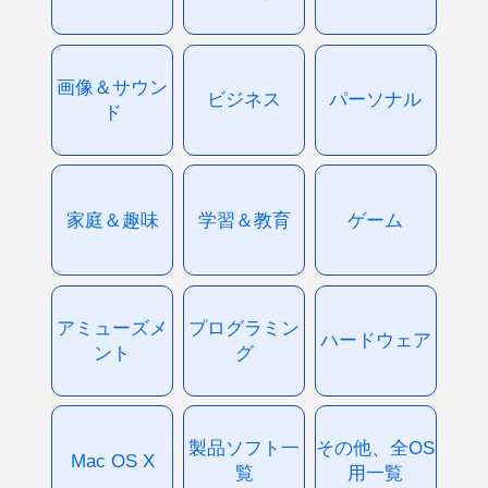
画像＆サウン
ビジネス
パーソナル
ド
家庭＆趣味
学習＆教育
ゲーム
アミューズメ
プログラミン
ハードウェア
ント
グ
製品ソフト一
その他、全OS
Mac OS X
覧
用一覧