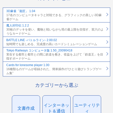
3D麻雀「龍匠」 1.04
17名のコンピュータキャラと対戦できる、グラフィックの美しい3D麻
雀ゲーム
魔人封印伝 1.2.2
30枚のデッキを使い、魔物と戦いながら塔の最上階を目指す、双六のよ
うなカードゲーム
BATTLE LINE -バトルライン- 2.00.02
短時間でも楽しめる、完成度の高いカードシミュレーションゲーム
Tokyo Railways コンピュータ版 1.50_20090418
実在する都市と都市との間に鉄道を敷き、収益を上げて「鉄道王」を目
指すボードゲーム
Cards for lonesome player 1.00
16種類ものゲームが収録された、簡単操作の“ひとり遊びトランプゲー
ム集”
カテゴリーから選ぶ
インターネッ
ユーティリテ
文書作成
ト＆通信
ィ