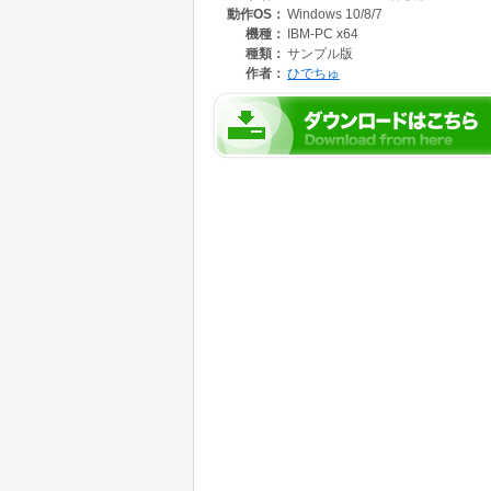
動作OS：
Windows 10/8/7
人類とバグとの厳しい争いが繰り広げられる。
機種：
IBM-PC x64
◆ゲームシステム
種類：
サンプル版
生活に欠かせないエネルギーの回収時、または
作者：
ひでちゅ
そのバグ達と戦う存在『トランサー』と『バス
『ミッションクリア』を目指すのがゲームの主
【キャリー】
エネルギーの回収や、味方の運搬を行います。
リアルタイムで様々な箇所から敵が出現するた
【メソッド】
強力な攻撃で敵を一掃したり、味方の回復や補
使用に制限があるため、タイミング等戦況の見
【オーバーライドメソッド】
ユニット固有の必殺技。メソッドよりも強力で