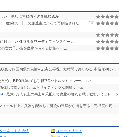
した、無駄に本格的すぎる戦略SLG
は一度滅び、十二の創造主によって再創造された……「軍
に対応したRPG風タワーディフェンスゲーム
師の女の子が街を魔物から守る防衛ゲーム
情報収集で四国四県の実情を忠実に再現。短時間で楽しめる“本格”戦略シミ
と戦う、RPG風味の“お手軽”3Dバトルシミュレーション
を指揮して敵と戦う、エキサイティングな防衛ゲーム
04
- 最大1万人以上の兵士を采配して魔物の群れと戦う戦術シミュレーシ
 フィールド上に兵器を配置して魔物の襲撃から街を守る、完成度の高い
ターネット＆通信
ユーティリティ