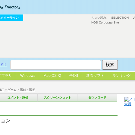
「Vector」
ベクターサイン
ちょい読み!
SELECTION
V
NGS Corporate Site
ド！
イブラリ
Windows
Mac(OS X)
全OS
新着ソフト
ランキング
/NT
>
ゲーム
>
戦略・戦術
コメント・評価
スクリーンショット
ダウンロード
ション