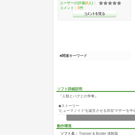
ユーザーの評価(
0
人)：
コメント：
0
件
■関連キーワード
ソフト詳細説明
『人類とバグとの争奪』
◆ストーリー
'ヒューマノイド'を誕生させる存在'マザー'を
生活に欠かせないエネルギー源『スピリット』
エネルギーを食糧とし、膨大なエネルギーを持
動作環境
バグの進撃からマザーを守るため『鍵』を武器
ソフト名：
Transer & Buster 体験版