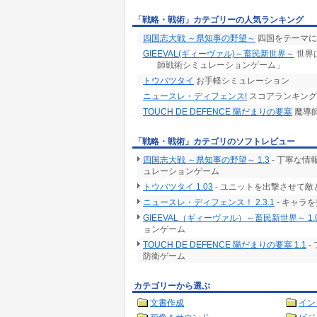
「戦略・戦術」カテゴリーの人気ランキング
四国志大戦 ～県知事の野望～
四国をテーマに
GIEEVAL(ギィーヴァル)～畜民新世界～
世界
師戦術シミュレーションゲーム」
トウバツタイ
お手軽シミュレーション
ニュースレ・ディフェンス!
スコアランキング
TOUCH DE DEFENCE 陽だまりの要塞
魔導
「戦略・戦術」カテゴリのソフトレビュー
四国志大戦 ～県知事の野望～ 1.3
- 丁寧な
ュレーションゲーム
トウバツタイ 1.03
- ユニットを出撃させて敵
ニュースレ・ディフェンス！ 2.3.1
- キャラ
GIEEVAL（ギィーヴァル）～畜民新世界～ 1.
ョンゲーム
TOUCH DE DEFENCE 陽だまりの要塞 1.1
-
防衛ゲーム
カテゴリーから選ぶ
文書作成
イン