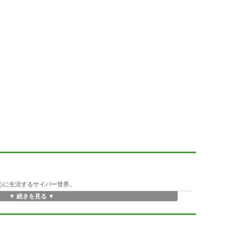
中心に生活するサイバー世界。
▼ 続きを見る ▼
を運搬する『トランサー』
つマザーを攻撃する『バグ』
として戦う『バスター』