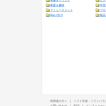
画像＆サウンド
ビジ
家庭＆趣味
学習
アミューズメント
プロ
Mac OS X
製品
利用者の方へ
|
ソフト作者・ソフトハウ
お問い合わせ
|
RSS
|
インフォメーシ