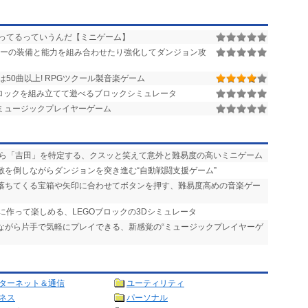
ってるっていうんだ【ミニゲーム】
ーの装備と能力を組み合わせたり強化してダンジョン攻
は50曲以上! RPGツクール製音楽ゲーム
ブロックを組み立てて遊べるブロックシミュレータ
ミュージックプレイヤーゲーム
から「吉田」を特定する、クスッと笑えて意外と難易度の高いミニゲーム
、敵を倒しながらダンジョンを突き進む“自動戦闘支援ゲーム”
 落ちてくる宝箱や矢印に合わせてボタンを押す、難易度高めの音楽ゲー
うに作って楽しめる、LEGOブロックの3Dシミュレータ
きながら片手で気軽にプレイできる、新感覚の“ミュージックプレイヤーゲ
ターネット＆通信
ユーティリティ
ネス
パーソナル