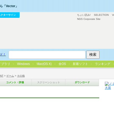
「Vector」
ベクターサイン
ちょい読み!
SELECTION
V
NGS Corporate Site
ド！
イブラリ
Windows
Mac(OS X)
全OS
新着ソフト
ランキング
/NT
>
ゲーム
>
その他
コメント・評価
スクリーンショット
ダウンロード