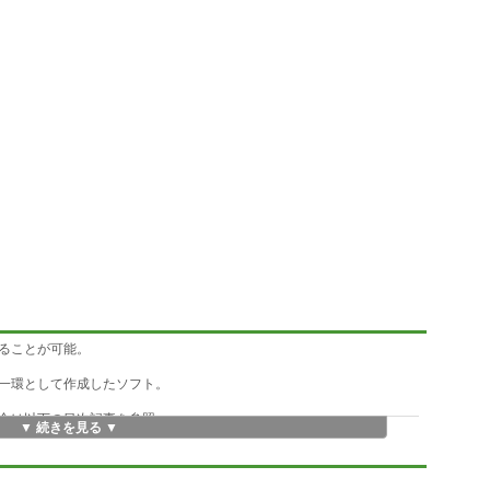
ることが可能。
講座の一環として作成したソフト。
合は以下の目次記事を参照
▼ 続きを見る ▼
nner/