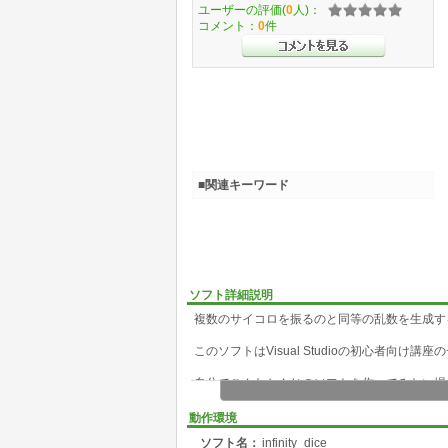
ユーザーの評価(
0
人)：
コメント：
0
件
■関連キーワード
ソフト詳細説明
複数のサイコロを振るのと同等の乱数を生成す
このソフトはVisual Studioの初心者向け
自分でこんなかんじのソフトを作ってみたい場
記事のURL:http://ict119.com/visual-studio_begi
動作環境
ソフト名：
infinity_dice