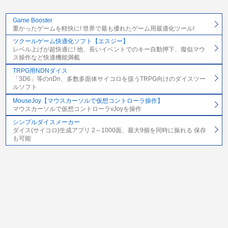
Game Booster
重かったゲームを軽快に! 世界で最も優れたゲーム用最適化ツール!
ツクールゲーム快適化ソフト【エスジー】
レベル上げが超快適に! 他、長いイベントでのキー自動押下、擬似マウ
ス操作など快適機能満載
TRPG用NDNダイス
「3D6」等のnDn、多数多面体サイコロを扱うTRPG向けのダイスツー
ルソフト
MouseJoy【マウスカーソルで仮想コントローラ操作】
マウスカーソルで仮想コントローラvJoyを操作
シンプルダイスメーカー
ダイス(サイコロ)生成アプリ 2～1000面、最大9個を同時に振れる 保存
も可能