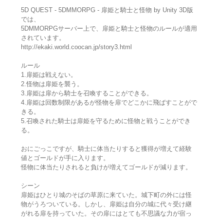
5D QUEST - 5DMMORPG - 扉姫と騎士と怪物 by Unity 3D版
では、
5DMMORPGサーバー上で、扉姫と騎士と怪物のルールが適用
されています。
http://ekaki.world.coocan.jp/story3.html
ルール
1.扉姫は戦えない。
2.怪物は扉姫を襲う。
3.扉姫は扉から騎士を召喚することができる。
4.扉姫は回数制限があるが怪物を扉でどこかに飛ばすことがで
きる。
5.召喚された騎士は扉姫を守るために怪物と戦うことができ
る。
おにごっこですが、騎士に体当たりすると獲得が増えて経験
値とゴールドが手に入ります。
怪物に体当たりされると負けが増えてゴールドが減ります。
シーン
扉姫はひとり城のそばの草原に来ていた。城下町の外には怪
物がうろついている。しかし、扉姫は自分の城に代々受け継
がれる扉を持っていた。その扉にはとても不思議な力が宿っ