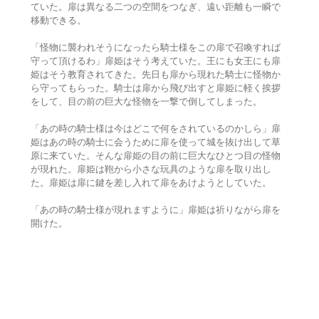
ていた。扉は異なる二つの空間をつなぎ、遠い距離も一瞬で
移動できる。
「怪物に襲われそうになったら騎士様をこの扉で召喚すれば
守って頂けるわ」扉姫はそう考えていた。王にも女王にも扉
姫はそう教育されてきた。先日も扉から現れた騎士に怪物か
ら守ってもらった。騎士は扉から飛び出すと扉姫に軽く挨拶
をして、目の前の巨大な怪物を一撃で倒してしまった。
「あの時の騎士様は今はどこで何をされているのかしら」扉
姫はあの時の騎士に会うために扉を使って城を抜け出して草
原に来ていた。そんな扉姫の目の前に巨大なひとつ目の怪物
が現れた。扉姫は鞄から小さな玩具のような扉を取り出し
た。扉姫は扉に鍵を差し入れて扉をあけようとしていた。
「あの時の騎士様が現れますように」扉姫は祈りながら扉を
開けた。