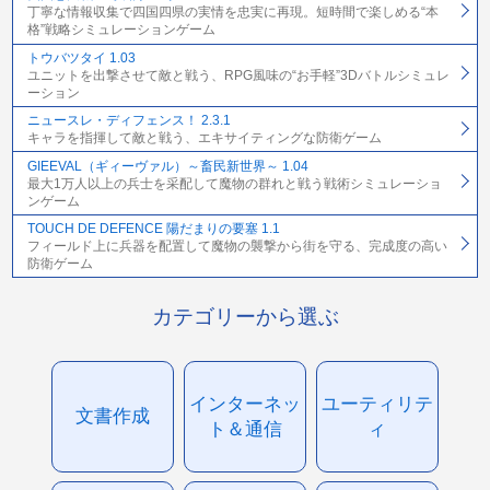
丁寧な情報収集で四国四県の実情を忠実に再現。短時間で楽しめる“本
格”戦略シミュレーションゲーム
トウバツタイ 1.03
ユニットを出撃させて敵と戦う、RPG風味の“お手軽”3Dバトルシミュレ
ーション
ニュースレ・ディフェンス！ 2.3.1
キャラを指揮して敵と戦う、エキサイティングな防衛ゲーム
GIEEVAL（ギィーヴァル）～畜民新世界～ 1.04
最大1万人以上の兵士を采配して魔物の群れと戦う戦術シミュレーショ
ンゲーム
TOUCH DE DEFENCE 陽だまりの要塞 1.1
フィールド上に兵器を配置して魔物の襲撃から街を守る、完成度の高い
防衛ゲーム
カテゴリーから選ぶ
インターネッ
ユーティリテ
文書作成
ト＆通信
ィ