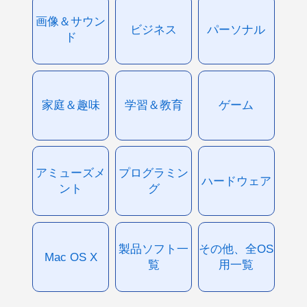
画像＆サウン
ビジネス
パーソナル
ド
家庭＆趣味
学習＆教育
ゲーム
アミューズメ
プログラミン
ハードウェア
ント
グ
製品ソフト一
その他、全OS
Mac OS X
覧
用一覧