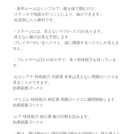
・基本ルールはシンプルで、敵を線で囲むだけ。
-ステッキで地面を打つことにより、線ができます。
-全員倒したら勝利です。
・ステージには、見えないマス(へクス)があります。
-見えない敵の位置を予想します。
-プレイヤーのいるへクスと、線に隣接するへクスしか見えま
せん。
・プレイヤーは3人の女の子で、各々特殊能力を持っていま
す。
-セルシアナ 特殊能力:天眼通 本来は見えない周囲のヘクスを
見ることができます。
効果範囲 2ヘクス
-マリエル 特殊能力:神足通 周囲のヘクスに瞬間移動します。
効果範囲 2ヘクス
-レア 特殊能力:他心通 敵の行動を読みます。
効果範囲 2ヘクス
・敵は、飛び越せない(BIG)/飛び越せる(SMALL)、線を越えら