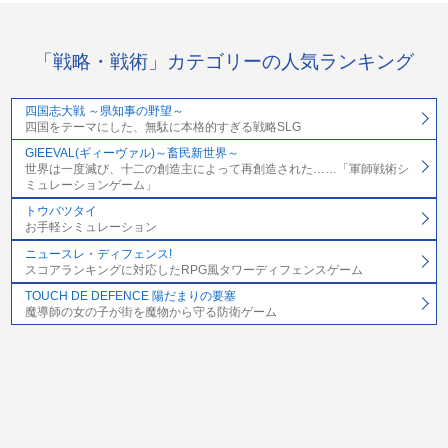
「戦略・戦術」カテゴリーの人気ランキング
四国志大戦 ～県知事の野望～
四国をテーマにした、無駄に本格的すぎる戦略SLG
GIEEVAL(ギィーヴァル)～畜民新世界～
世界は一度滅び、十二の創造主によって再創造された……「軍師戦術シ
ミュレーションゲーム」
トウバツタイ
お手軽シミュレーション
ニュースレ・ディフェンス!
スコアランキングに対応したRPG風タワーディフェンスゲーム
TOUCH DE DEFENCE 陽だまりの要塞
魔導師の女の子が街を魔物から守る防衛ゲーム