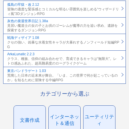
孤島の牢獄・改 2.12
冒険の適度な緊張感とコミカルな明るい雰囲気を楽しめる“ウィザードリ
ィ風”3DダンジョンRPG
灰色の衰退世界日記 1.38a
見習い魔道士の女の子とお供のゴーレムが魔導の力を追い求め、遺跡を
探索するダンジョンRPG
戦海ディザイア 1.08
クセの強い、凶暴な水着女性キャラが大暴れするノンフィールド短編RP
G
ArkaLunatic 2.2.3
クラス、種族、信仰の組み合わせで、育成できるキャラは“無限大”。レ
トロ感あふれた、超高難易度のローグライクゲーム
東京パンドラゲート 1.03
荒廃した日本の近未来が舞台。「いま、この世界で何が起こっているの
か」を知るために冒険する中編RPG
カテゴリーから選ぶ
インターネッ
ユーティリテ
文書作成
ト＆通信
ィ