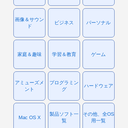
画像＆サウン
ビジネス
パーソナル
ド
家庭＆趣味
学習＆教育
ゲーム
アミューズメ
プログラミン
ハードウェア
ント
グ
製品ソフト一
その他、全OS
Mac OS X
覧
用一覧