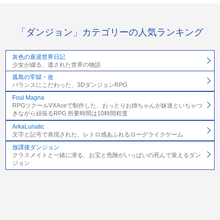
「ダンジョン」カテゴリーの人気ランキング
灰色の衰退世界日記
少女が綴る、遺された世界の物語
孤島の牢獄・改
バランスにこだわった、3DダンジョンRPG
Foul Magna
RPGツクールVXAceで制作した、おっとりお姉ちゃんが妹達といちゃつ
きながら頑張るRPG 所要時間は10時間程度
ArkaLunatic
文字と記号で表現された、レトロ感あふれるローグライクゲーム
放課後ダンジョン
クラスメイトと一緒に潜る、お宝と危険がいっぱいの死んで覚えるダン
ジョン