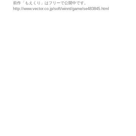
前作「もえくり」はフリーで公開中です。
http://www.vector.co.jp/soft/winnt/game/se483845.html