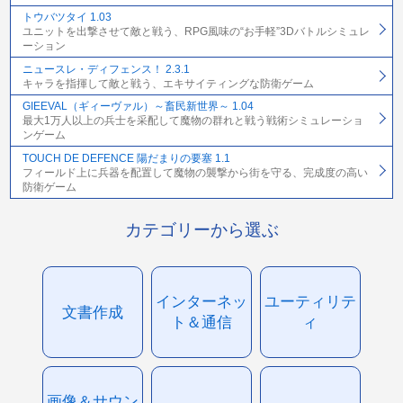
トウバツタイ 1.03
ユニットを出撃させて敵と戦う、RPG風味の“お手軽”3Dバトルシミュレ
ーション
ニュースレ・ディフェンス！ 2.3.1
キャラを指揮して敵と戦う、エキサイティングな防衛ゲーム
GIEEVAL（ギィーヴァル）～畜民新世界～ 1.04
最大1万人以上の兵士を采配して魔物の群れと戦う戦術シミュレーショ
ンゲーム
TOUCH DE DEFENCE 陽だまりの要塞 1.1
フィールド上に兵器を配置して魔物の襲撃から街を守る、完成度の高い
防衛ゲーム
カテゴリーから選ぶ
インターネッ
ユーティリテ
文書作成
ト＆通信
ィ
画像＆サウン