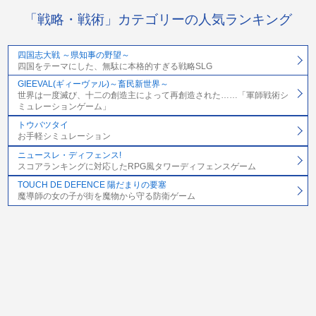
「戦略・戦術」カテゴリーの人気ランキング
四国志大戦 ～県知事の野望～
四国をテーマにした、無駄に本格的すぎる戦略SLG
GIEEVAL(ギィーヴァル)～畜民新世界～
世界は一度滅び、十二の創造主によって再創造された……「軍師戦術シ
ミュレーションゲーム」
トウバツタイ
お手軽シミュレーション
ニュースレ・ディフェンス!
スコアランキングに対応したRPG風タワーディフェンスゲーム
TOUCH DE DEFENCE 陽だまりの要塞
魔導師の女の子が街を魔物から守る防衛ゲーム