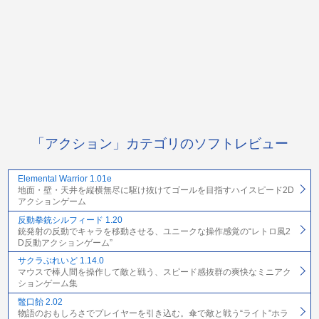
「アクション」カテゴリのソフトレビュー
Elemental Warrior 1.01e
地面・壁・天井を縦横無尽に駆け抜けてゴールを目指すハイスピード2D
アクションゲーム
反動拳銃シルフィード 1.20
銃発射の反動でキャラを移動させる、ユニークな操作感覚の“レトロ風2
D反動アクションゲーム”
サクラぶれいど 1.14.0
マウスで棒人間を操作して敵と戦う、スピード感抜群の爽快なミニアク
ションゲーム集
鼈口飴 2.02
物語のおもしろさでプレイヤーを引き込む。傘で敵と戦う“ライト”ホラ