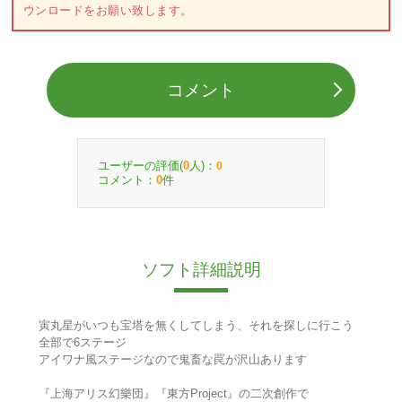
ウンロードをお願い致します。
コメント
ユーザーの評価(
人)：
0
0
コメント：
件
0
ソフト詳細説明
寅丸星がいつも宝塔を無くしてしまう、それを探しに行こう
全部で6ステージ
アイワナ風ステージなので鬼畜な罠が沢山あります
『上海アリス幻樂団』『東方Project』の二次創作で