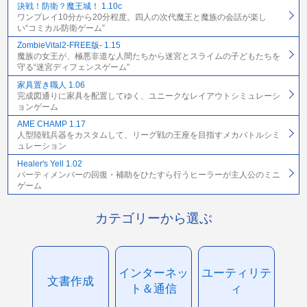
決戦！防衛？魔王城！ 1.10c
ワンプレイ10分から20分程度。四人の次代魔王と魔族の会話が楽し
い“コミカル防衛ゲーム”
ZombieVital2-FREE版- 1.15
魔族の女王が、極悪非道な人間たちから迷宮とスライムの子どもたちを
守る“迷宮ディフェンスゲーム”
家具置き職人 1.06
完成図通りに家具を配置してゆく、ユニークなレイアウトシミュレーシ
ョンゲーム
AME CHAMP 1.17
人型陸戦兵器をカスタムして、リーグ戦の王座を目指すメカバトルシミ
ュレーション
Healer's Yell 1.02
パーティメンバーの回復・補助をひたすら行うヒーラーが主人公のミニ
ゲーム
カテゴリーから選ぶ
インターネッ
ユーティリテ
文書作成
ト＆通信
ィ