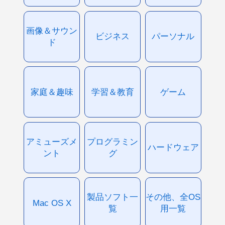
画像＆サウン
ビジネス
パーソナル
ド
家庭＆趣味
学習＆教育
ゲーム
アミューズメ
プログラミン
ハードウェア
ント
グ
製品ソフト一
その他、全OS
Mac OS X
覧
用一覧