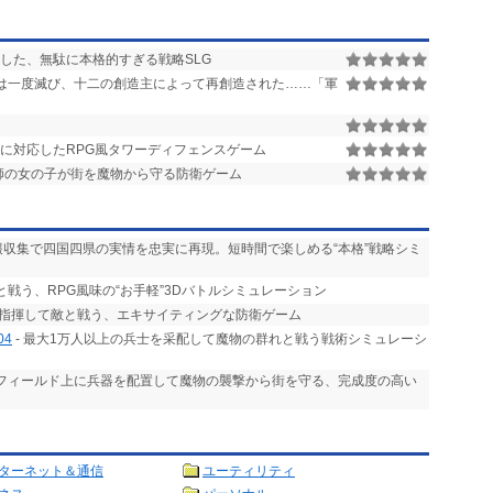
した、無駄に本格的すぎる戦略SLG
は一度滅び、十二の創造主によって再創造された……「軍
に対応したRPG風タワーディフェンスゲーム
師の女の子が街を魔物から守る防衛ゲーム
情報収集で四国四県の実情を忠実に再現。短時間で楽しめる“本格”戦略シミ
と戦う、RPG風味の“お手軽”3Dバトルシミュレーション
を指揮して敵と戦う、エキサイティングな防衛ゲーム
04
- 最大1万人以上の兵士を采配して魔物の群れと戦う戦術シミュレーシ
 フィールド上に兵器を配置して魔物の襲撃から街を守る、完成度の高い
ターネット＆通信
ユーティリティ