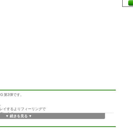
G 第3弾です。
。
レイするよりフィーリングで
ています。
▼ 続きを見る ▼
ますが、マップの拠点数・勢力の増加や、
楽しめる内容になっています。