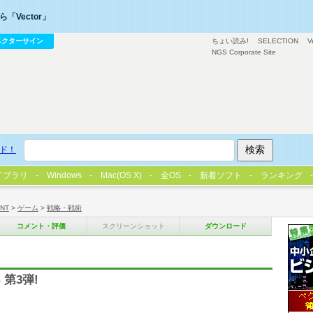
「Vector」
ベクターサイン
ちょい読み!
SELECTION
V
NGS Corporate Site
ド！
イブラリ
Windows
Mac(OS X)
全OS
新着ソフト
ランキング
/NT
>
ゲーム
>
戦略・戦術
コメント・評価
スクリーンショット
ダウンロード
第3弾!