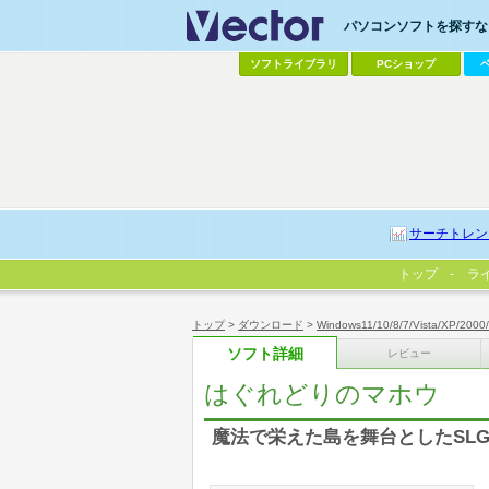
パソコンソフトを探すなら
ソフトライブラリ
PCショップ
サーチトレン
トップ
ラ
トップ
>
ダウンロード
>
Windows11/10/8/7/Vista/XP/2000
ソフト詳細
レビュー
はぐれどりのマホウ
魔法で栄えた島を舞台としたSLG 