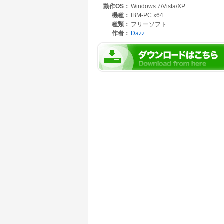
動作OS：
Windows 7/Vista/XP
また、相変わらずストーリーはSLGパートと
硬派なSLG好きの方はご注意を。
機種：
IBM-PC x64
種類：
フリーソフト
作者：
Dazz