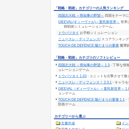
「戦略・戦術」カテゴリーの人気ランキング
四国志大戦 ～県知事の野望～
四国をテーマに
GIEEVAL(ギィーヴァル)～畜民新世界～
世界
師戦術シミュレーションゲーム」
トウバツタイ
お手軽シミュレーション
ニュースレ・ディフェンス!
スコアランキング
TOUCH DE DEFENCE 陽だまりの要塞
魔導
「戦略・戦術」カテゴリのソフトレビュー
四国志大戦 ～県知事の野望～ 1.3
- 丁寧な
ュレーションゲーム
トウバツタイ 1.03
- ユニットを出撃させて敵
ニュースレ・ディフェンス！ 2.3.1
- キャラ
GIEEVAL（ギィーヴァル）～畜民新世界～ 1.
ョンゲーム
TOUCH DE DEFENCE 陽だまりの要塞 1.1
-
防衛ゲーム
カテゴリーから選ぶ
文書作成
イン