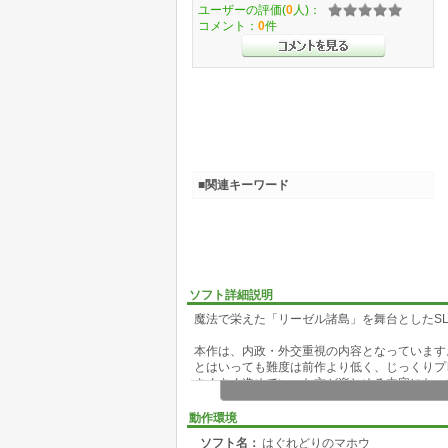
ユーザーの評価(
0
人)：
コメント：
0
件
■関連キーワード
ソフト詳細説明
魔法で栄えた「リーゼル諸島」を舞台としたSL
本作は、内政・外交重視の内容となっています
とはいっても難度は前作より低く、じっくりプ
さくさく進めていった方が楽しめる内容になっ
ゲームの画面構成は前作と似たものになってい
動作環境
隠し要素の追加など、前作プレイ済みの方でも
ソフト名：
はぐれどりのマホウ