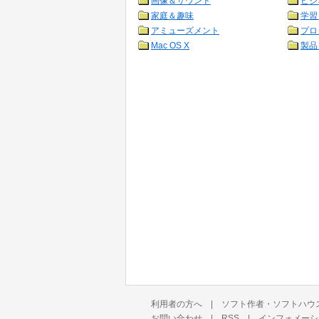
画像＆サウンド
ビジ
家庭＆趣味
学習
アミューズメント
プロ
Mac OS X
製品
利用者の方へ
|
ソフト作者・ソフトハウ
お問い合わせ
|
RSS
|
インフォメーシ