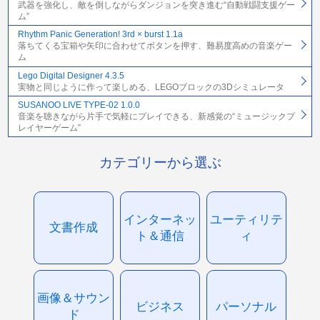
武器を強化し、敵を倒しながらダンジョンを突き進む“自動戦闘支援ゲー
ム”
Rhythm Panic Generation! 3rd × burst 1.1a
落ちてくる宝箱や矢印に合わせてボタンを押す、難易度高めの音楽ゲー
ム
Lego Digital Designer 4.3.5
実物と同じように作って楽しめる、LEGOブロックの3Dシミュレータ
SUSANOO LIVE TYPE-02 1.0.0
音楽を聴きながら片手で気軽にプレイできる、新感覚の“ミュージックプ
レイヤーゲーム”
カテゴリーから選ぶ
インターネッ
ユーティリテ
文書作成
ト＆通信
ィ
画像＆サウン
ビジネス
パーソナル
ド