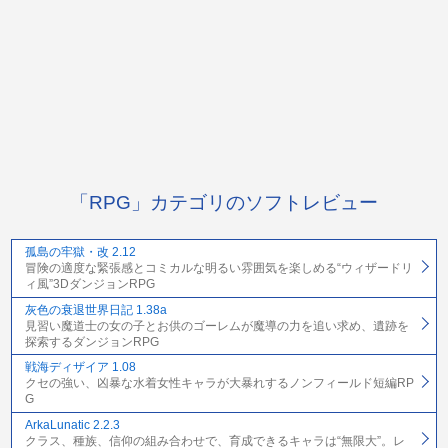
「RPG」カテゴリのソフトレビュー
孤島の牢獄・改 2.12
冒険の適度な緊張感とコミカルな明るい雰囲気を楽しめる“ウィザードリ
ィ風”3DダンジョンRPG
灰色の衰退世界日記 1.38a
見習い魔道士の女の子とお供のゴーレムが魔導の力を追い求め、遺跡を
探索するダンジョンRPG
戦海ディザイア 1.08
クセの強い、凶暴な水着女性キャラが大暴れするノンフィールド短編RP
G
ArkaLunatic 2.2.3
クラス、種族、信仰の組み合わせで、育成できるキャラは“無限大”。レ