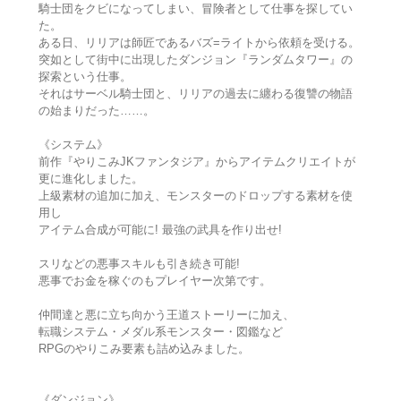
騎士団をクビになってしまい、冒険者として仕事を探してい
た。
ある日、リリアは師匠であるバズ=ライトから依頼を受ける。
突如として街中に出現したダンジョン『ランダムタワー』の
探索という仕事。
それはサーベル騎士団と、リリアの過去に纏わる復讐の物語
の始まりだった……。
《システム》
前作『やりこみJKファンタジア』からアイテムクリエイトが
更に進化しました。
上級素材の追加に加え、モンスターのドロップする素材を使
用し
アイテム合成が可能に! 最強の武具を作り出せ!
スリなどの悪事スキルも引き続き可能!
悪事でお金を稼ぐのもプレイヤー次第です。
仲間達と悪に立ち向かう王道ストーリーに加え、
転職システム・メダル系モンスター・図鑑など
RPGのやりこみ要素も詰め込みました。
《ダンジョン》