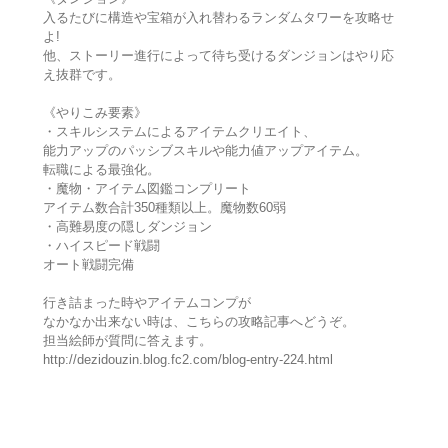
入るたびに構造や宝箱が入れ替わるランダムタワーを攻略せ
よ!
他、ストーリー進行によって待ち受けるダンジョンはやり応
え抜群です。
《やりこみ要素》
・スキルシステムによるアイテムクリエイト、
能力アップのパッシブスキルや能力値アップアイテム。
転職による最強化。
・魔物・アイテム図鑑コンプリート
アイテム数合計350種類以上。魔物数60弱
・高難易度の隠しダンジョン
・ハイスピード戦闘
オート戦闘完備
行き詰まった時やアイテムコンプが
なかなか出来ない時は、こちらの攻略記事へどうぞ。
担当絵師が質問に答えます。
http://dezidouzin.blog.fc2.com/blog-entry-224.html