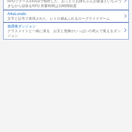
RPGツクールVXAceで制作した、おっとりお姉ちゃんが妹達といちゃつ
きながら頑張るRPG 所要時間は10時間程度
ArkaLunatic
文字と記号で表現された、レトロ感あふれるローグライクゲーム
放課後ダンジョン
クラスメイトと一緒に潜る、お宝と危険がいっぱいの死んで覚えるダン
ジョン