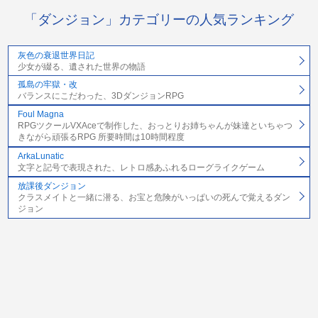
「ダンジョン」カテゴリーの人気ランキング
灰色の衰退世界日記
少女が綴る、遺された世界の物語
孤島の牢獄・改
バランスにこだわった、3DダンジョンRPG
Foul Magna
RPGツクールVXAceで制作した、おっとりお姉ちゃんが妹達といちゃつ
きながら頑張るRPG 所要時間は10時間程度
ArkaLunatic
文字と記号で表現された、レトロ感あふれるローグライクゲーム
放課後ダンジョン
クラスメイトと一緒に潜る、お宝と危険がいっぱいの死んで覚えるダン
ジョン