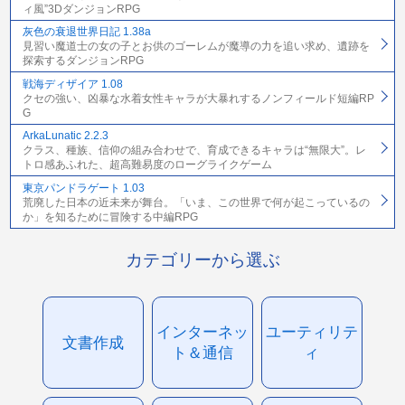
ィ風”3DダンジョンRPG
灰色の衰退世界日記 1.38a
見習い魔道士の女の子とお供のゴーレムが魔導の力を追い求め、遺跡を
探索するダンジョンRPG
戦海ディザイア 1.08
クセの強い、凶暴な水着女性キャラが大暴れするノンフィールド短編RP
G
ArkaLunatic 2.2.3
クラス、種族、信仰の組み合わせで、育成できるキャラは“無限大”。レ
トロ感あふれた、超高難易度のローグライクゲーム
東京パンドラゲート 1.03
荒廃した日本の近未来が舞台。「いま、この世界で何が起こっているの
か」を知るために冒険する中編RPG
カテゴリーから選ぶ
インターネッ
ユーティリテ
文書作成
ト＆通信
ィ