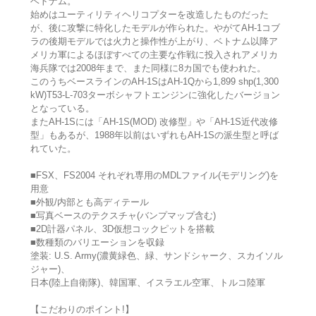
ベトナム。
始めはユーティリティヘリコプターを改造したものだった
が、後に攻撃に特化したモデルが作られた。やがてAH-1コブ
ラの後期モデルでは火力と操作性が上がり、ベトナム以降ア
メリカ軍によるほぼすべての主要な作戦に投入されアメリカ
海兵隊では2008年まで、また同様に8カ国でも使われた。
このうちベースラインのAH-1SはAH-1Qから1,899 shp(1,300
kW)T53-L-703ターボシャフトエンジンに強化したバージョン
となっている。
またAH-1Sには「AH-1S(MOD) 改修型」や「AH-1S近代改修
型」もあるが、1988年以前はいずれもAH-1Sの派生型と呼ば
れていた。
■FSX、FS2004 それぞれ専用のMDLファイル(モデリング)を
用意
■外観/内部とも高ディテール
■写真ベースのテクスチャ(バンプマップ含む)
■2D計器パネル、3D仮想コックピットを搭載
■数種類のバリエーションを収録
塗装: U.S. Army(濃黄緑色、緑、サンドシャーク、スカイソル
ジャー)、
日本(陸上自衛隊)、韓国軍、イスラエル空軍、トルコ陸軍
【こだわりのポイント!】