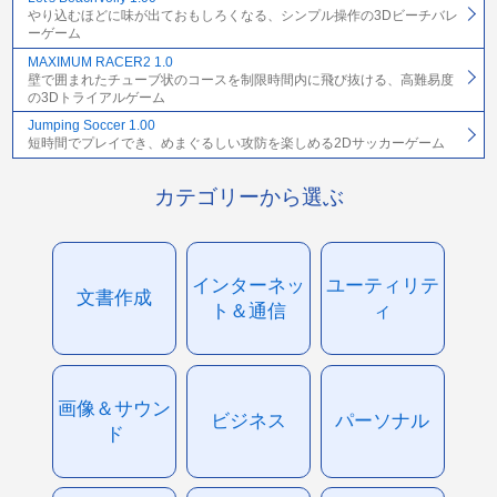
やり込むほどに味が出ておもしろくなる、シンプル操作の3Dビーチバレ
ーゲーム
MAXIMUM RACER2 1.0
壁で囲まれたチューブ状のコースを制限時間内に飛び抜ける、高難易度
の3Dトライアルゲーム
Jumping Soccer 1.00
短時間でプレイでき、めまぐるしい攻防を楽しめる2Dサッカーゲーム
カテゴリーから選ぶ
インターネッ
ユーティリテ
文書作成
ト＆通信
ィ
画像＆サウン
ビジネス
パーソナル
ド