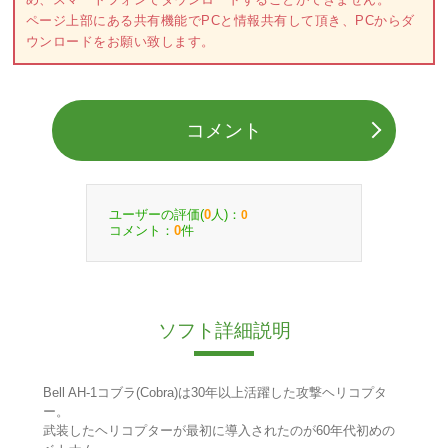
ページ上部にある共有機能でPCと情報共有して頂き、PCからダ
ウンロードをお願い致します。
コメント
ユーザーの評価(
人)：
0
0
コメント：
件
0
ソフト詳細説明
Bell AH-1コブラ(Cobra)は30年以上活躍した攻撃ヘリコプタ
ー。
武装したヘリコプターが最初に導入されたのが60年代初めの