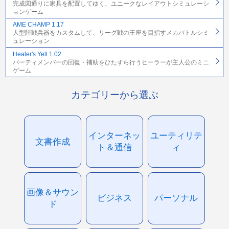
完成図通りに家具を配置してゆく、ユニークなレイアウトシミュレーシ
ョンゲーム
AME CHAMP 1.17
人型陸戦兵器をカスタムして、リーグ戦の王座を目指すメカバトルシミ
ュレーション
Healer's Yell 1.02
パーティメンバーの回復・補助をひたすら行うヒーラーが主人公のミニ
ゲーム
カテゴリーから選ぶ
インターネッ
ユーティリテ
文書作成
ト＆通信
ィ
画像＆サウン
ビジネス
パーソナル
ド