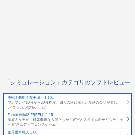
「シミュレーション」カテゴリのソフトレビュー
決戦！防衛？魔王城！ 1.10c
ワンプレイ10分から20分程度。四人の次代魔王と魔族の会話が楽し
い“コミカル防衛ゲーム”
ZombieVital2-FREE版- 1.15
魔族の女王が、極悪非道な人間たちから迷宮とスライムの子どもたちを
守る“迷宮ディフェンスゲーム”
家具置き職人 1.06