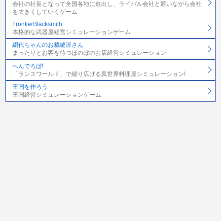
会社の社長となって全国各地に進出し、ライバル会社と競いながら会社
を大きくしていくゲーム
FrontierBlacksmith
本格的な武器屋経営シミュレーションゲーム
絹代ちゃんのお裁縫屋さん
まったりとお客を待つほのぼのお店経営シミュレーション
へんでろぱ!
「ランスワールド」で繰り広げる異世界料理屋シミュレーション!
王国を作ろう
王国経営シミュレーションゲーム