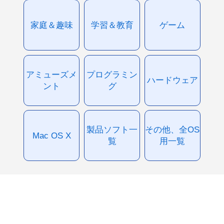
家庭＆趣味
学習＆教育
ゲーム
アミューズメ
プログラミン
ハードウェア
ント
グ
製品ソフト一
その他、全OS
Mac OS X
覧
用一覧