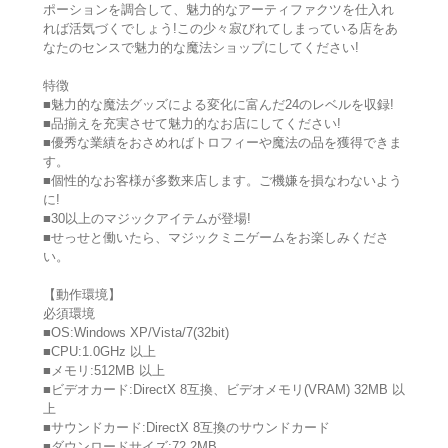
ポーションを調合して、魅力的なアーティファクツを仕入れ
れば活気づくでしょう!この少々寂びれてしまっている店をあ
なたのセンスで魅力的な魔法ショップにしてください!
特徴
■魅力的な魔法グッズによる変化に富んだ24のレベルを収録!
■品揃えを充実させて魅力的なお店にしてください!
■優秀な業績をおさめればトロフィーや魔法の品を獲得できま
す。
■個性的なお客様が多数来店します。ご機嫌を損なわないよう
に!
■30以上のマジックアイテムが登場!
■せっせと働いたら、マジックミニゲームをお楽しみくださ
い。
【動作環境】
必須環境
■OS:Windows XP/Vista/7(32bit)
■CPU:1.0GHz 以上
■メモリ:512MB 以上
■ビデオカード:DirectX 8互換、ビデオメモリ(VRAM) 32MB 以
上
■サウンドカード:DirectX 8互換のサウンドカード
■ダウンロードサイズ:72.2MB