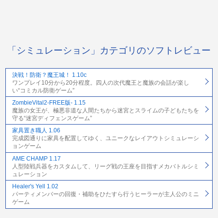
「シミュレーション」カテゴリのソフトレビュー
決戦！防衛？魔王城！ 1.10c
ワンプレイ10分から20分程度。四人の次代魔王と魔族の会話が楽し
い“コミカル防衛ゲーム”
ZombieVital2-FREE版- 1.15
魔族の女王が、極悪非道な人間たちから迷宮とスライムの子どもたちを
守る“迷宮ディフェンスゲーム”
家具置き職人 1.06
完成図通りに家具を配置してゆく、ユニークなレイアウトシミュレーシ
ョンゲーム
AME CHAMP 1.17
人型陸戦兵器をカスタムして、リーグ戦の王座を目指すメカバトルシミ
ュレーション
Healer's Yell 1.02
パーティメンバーの回復・補助をひたすら行うヒーラーが主人公のミニ
ゲーム