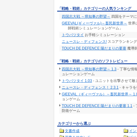
「戦略・戦術」カテゴリーの人気ランキング
四国志大戦 ～県知事の野望～
四国をテーマに
GIEEVAL(ギィーヴァル)～畜民新世界～
世界
師戦術シミュレーションゲーム」
トウバツタイ
お手軽シミュレーション
ニュースレ・ディフェンス!
スコアランキング
TOUCH DE DEFENCE 陽だまりの要塞
魔導
「戦略・戦術」カテゴリのソフトレビュー
四国志大戦 ～県知事の野望～ 1.3
- 丁寧な
ュレーションゲーム
トウバツタイ 1.03
- ユニットを出撃させて敵
ニュースレ・ディフェンス！ 2.3.1
- キャラ
GIEEVAL（ギィーヴァル）～畜民新世界～ 1.
ョンゲーム
TOUCH DE DEFENCE 陽だまりの要塞 1.1
-
防衛ゲーム
カテゴリーから選ぶ
文書作成
イン