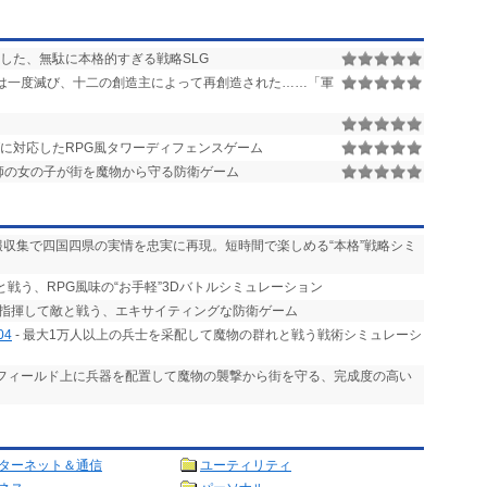
した、無駄に本格的すぎる戦略SLG
は一度滅び、十二の創造主によって再創造された……「軍
に対応したRPG風タワーディフェンスゲーム
師の女の子が街を魔物から守る防衛ゲーム
情報収集で四国四県の実情を忠実に再現。短時間で楽しめる“本格”戦略シミ
と戦う、RPG風味の“お手軽”3Dバトルシミュレーション
を指揮して敵と戦う、エキサイティングな防衛ゲーム
04
- 最大1万人以上の兵士を采配して魔物の群れと戦う戦術シミュレーシ
 フィールド上に兵器を配置して魔物の襲撃から街を守る、完成度の高い
ターネット＆通信
ユーティリティ