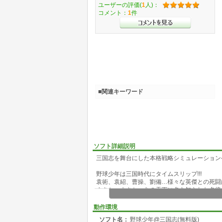
ユーザーの評価(
1
人)：
コメント：
1
件
■関連キーワード
ソフト詳細説明
三国志を舞台にした本格戦略シミュレーション
野球少年は三国時代にタイムスリップ!!!
袁術、袁紹、曹操、劉備…様々な英傑との死闘は
まさか、まさか、あの天下に名を知られた名将も
栄光と挫折を味わいながら成長して行く歴史シ
さあ、歴史を動かす英雄になろうぜ!!!
動作環境
ソフト名：
野球少年@三国志(無料版)