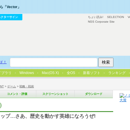
「Vector」
ベクターサイン
ちょい読み!
SELECTION
V
NGS Corporate Site
ド！
イブラリ
Windows
Mac(OS X)
全OS
新着ソフト
ランキング
/NT
>
ゲーム
>
戦略・戦術
コメント・評価
スクリーンショット
ダウンロード
)
ップ…さあ、歴史を動かす英雄になろうぜ!