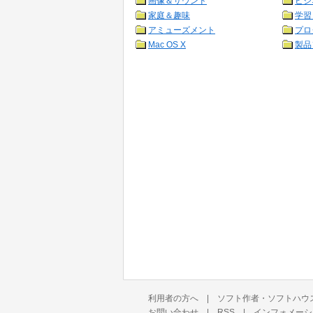
画像＆サウンド
ビジ
家庭＆趣味
学習
アミューズメント
プロ
Mac OS X
製品
利用者の方へ
|
ソフト作者・ソフトハウ
お問い合わせ
|
RSS
|
インフォメーシ