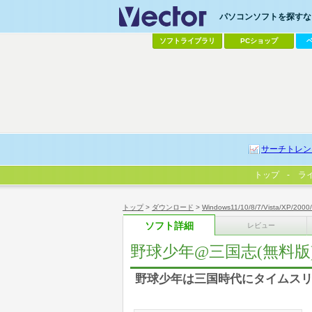
パソコンソフトを探すなら
ソフトライブラリ
PCショップ
サーチトレン
トップ
ラ
トップ
>
ダウンロード
>
Windows11/10/8/7/Vista/XP/2000
ソフト詳細
レビュー
野球少年@三国志(無料版
野球少年は三国時代にタイムスリ