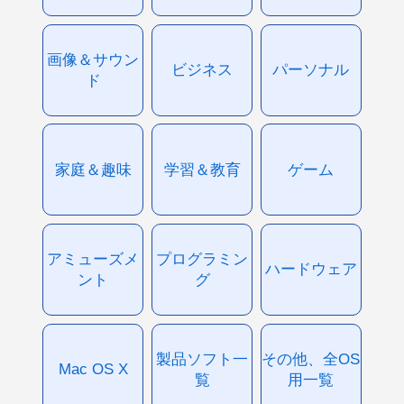
画像＆サウン
ビジネス
パーソナル
ド
家庭＆趣味
学習＆教育
ゲーム
アミューズメ
プログラミン
ハードウェア
ント
グ
製品ソフト一
その他、全OS
Mac OS X
覧
用一覧