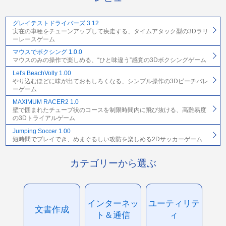
グレイテストドライバーズ 3.12
実在の車種をチューンアップして疾走する、タイムアタック型の3Dラリ
ーレースゲーム
マウスでボクシング 1.0.0
マウスのみの操作で楽しめる、“ひと味違う”感覚の3Dボクシングゲーム
Let's BeachVolly 1.00
やり込むほどに味が出ておもしろくなる、シンプル操作の3Dビーチバレ
ーゲーム
MAXIMUM RACER2 1.0
壁で囲まれたチューブ状のコースを制限時間内に飛び抜ける、高難易度
の3Dトライアルゲーム
Jumping Soccer 1.00
短時間でプレイでき、めまぐるしい攻防を楽しめる2Dサッカーゲーム
カテゴリーから選ぶ
インターネッ
ユーティリテ
文書作成
ト＆通信
ィ