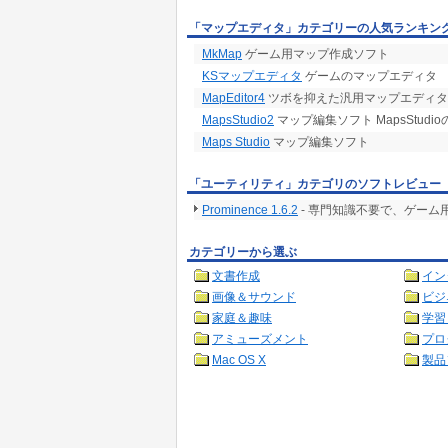
「マップエディタ」カテゴリーの人気ランキン
MkMap
ゲーム用マップ作成ソフト
KSマップエディタ
ゲームのマップエディタ
MapEditor4
ツボを抑えた汎用マップエディタ
MapsStudio2
マップ編集ソフト MapsStudi
Maps Studio
マップ編集ソフト
「ユーティリティ」カテゴリのソフトレビュー
Prominence 1.6.2
- 専門知識不要で、ゲー
カテゴリーから選ぶ
文書作成
イン
画像＆サウンド
ビジ
家庭＆趣味
学習
アミューズメント
プロ
Mac OS X
製品