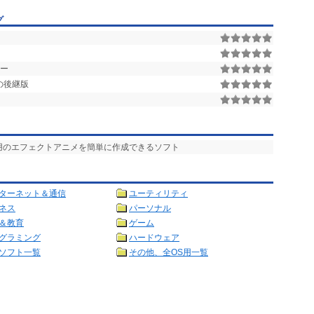
グ
ー
oの後継版
ム用のエフェクトアニメを簡単に作成できるソフト
ターネット＆通信
ユーティリティ
ネス
パーソナル
＆教育
ゲーム
グラミング
ハードウェア
ソフト一覧
その他、全OS用一覧