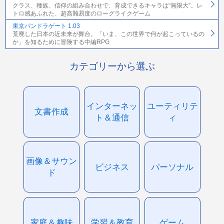
クラス、種族、信仰の組み合わせで、育成できるキャラは“無限大”。レ
トロ感あふれた、超高難易度のローグライクゲーム
東京パンドラゲート 1.03
荒廃した日本の近未来が舞台。「いま、この世界で何が起こっているの
か」を知るために冒険する中編RPG
カテゴリーから選ぶ
インターネッ
ユーティリテ
文書作成
ト＆通信
ィ
画像＆サウン
ビジネス
パーソナル
ド
家庭＆趣味
学習＆教育
ゲーム