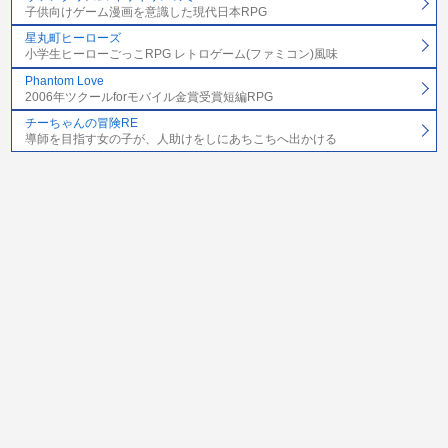
子供向けゲーム漫画を意識した現代日本RPG
星丸町ヒーローズ
小学生ヒーローごっこRPG レトロゲーム(ファミコン)風味
Phantom Love
2006年ツクールforモバイル金賞受賞短編RPG
チーちゃんの冒険RE
導師を目指す女の子が、人助けをしにあちこちへ出かける