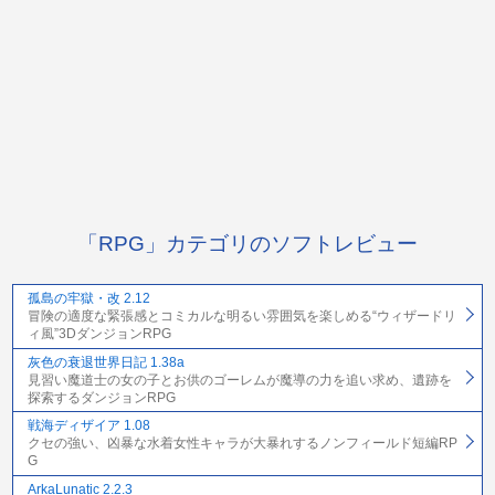
「RPG」カテゴリのソフトレビュー
孤島の牢獄・改 2.12
冒険の適度な緊張感とコミカルな明るい雰囲気を楽しめる“ウィザードリ
ィ風”3DダンジョンRPG
灰色の衰退世界日記 1.38a
見習い魔道士の女の子とお供のゴーレムが魔導の力を追い求め、遺跡を
探索するダンジョンRPG
戦海ディザイア 1.08
クセの強い、凶暴な水着女性キャラが大暴れするノンフィールド短編RP
G
ArkaLunatic 2.2.3