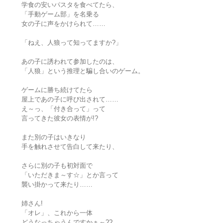
学食の安いパスタを食べてたら、
「手動ゲーム部」を名乗る
女の子に声をかけられて……
「ねえ、人狼って知ってますか?」
あの子に誘われて参加したのは、
「人狼」という推理と騙し合いのゲーム。
ゲームに勝ち続けてたら
屋上であの子に呼び出されて……
え～っ、「付き合って」って
言ってきた彼女の表情が!?
また別の子はいきなり
手を触れさせて告白して来たり、
さらに別の子も初対面で
「いただきま～す☆」とか言って
襲い掛かって来たり……
姉さん!
「オレ」、これから一体
どうなっちゃうんですかぁ～??