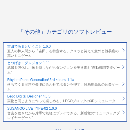
「その他」カテゴリのソフトレビュー
吉田であるということ 1.6.0
五人の棒人間から「吉田」を特定する、クスッと笑えて意外と難易度の
高いミニゲーム
とつげき！ダンジョン 1.11
武器を強化し、敵を倒しながらダンジョンを突き進む“自動戦闘支援ゲー
ム”
Rhythm Panic Generation! 3rd × burst 1.1a
落ちてくる宝箱や矢印に合わせてボタンを押す、難易度高めの音楽ゲー
ム
Lego Digital Designer 4.3.5
実物と同じように作って楽しめる、LEGOブロックの3Dシミュレータ
SUSANOO LIVE TYPE-02 1.0.0
音楽を聴きながら片手で気軽にプレイできる、新感覚の“ミュージックプ
レイヤーゲーム”