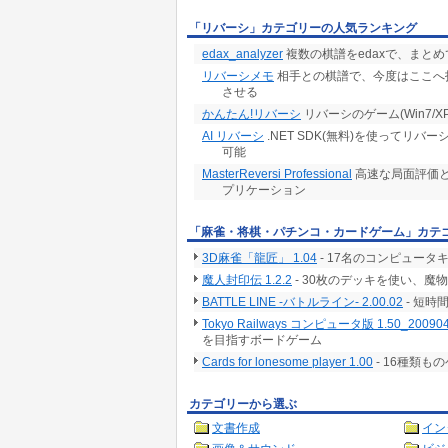
「リバーシ」カテゴリーの人気ランキング
edax_analyzer
複数の棋譜をedaxで、まと
リバーシメモ
相手との棋譜で、今度はここへ
させる
かんたん!リバーシ
リバーシのゲーム(Win7/X
AI リバーシ
.NET SDK(無料)を使ってリ
可能
MasterReversi Professional
高速な局面評価と
プリケーション
「麻雀・将棋・パチンコ・カードゲーム」カテ
3D麻雀「龍匠」 1.04
- 17名のコンピュー
魔人封印伝 1.2.2
- 30枚のデッキを使い、
BATTLE LINE -バトルライン- 2.00.02
- 短
Tokyo Railways コンピュータ版 1.50_20090
を目指すボードゲーム
Cards for lonesome player 1.00
- 16種類
カテゴリーから選ぶ
文書作成
イン