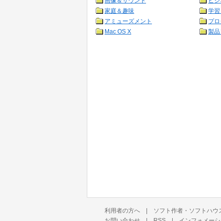
画像＆サウンド
ビジ
家庭＆趣味
学習
アミューズメント
プロ
Mac OS X
製品
利用者の方へ
|
ソフト作者・ソフトハウ
お問い合わせ
|
RSS
|
インフォメーシ