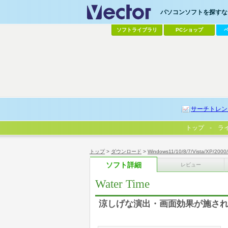
パソコンソフトを探すなら
ソフトライブラリ
PCショップ
サーチトレン
トップ
ラ
トップ
>
ダウンロード
>
Windows11/10/8/7/Vista/XP/2000
ソフト詳細
レビュー
Water Time
涼しげな演出・画面効果が施さ