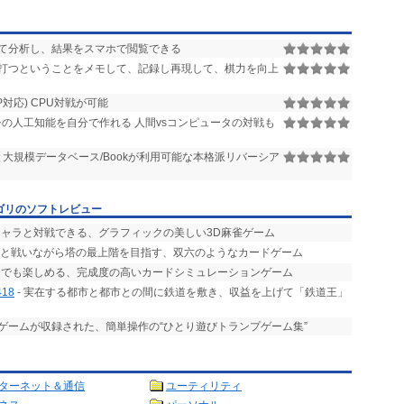
めて分析し、結果をスマホで閲覧できる
打つということをメモして、記録し再現して、棋力を向上
P対応) CPU対戦が可能
バーシの人工知能を自分で作れる 人間vsコンピュータの対戦も
大規模データベース/Bookが利用可能な本格派リバーシア
ゴリのソフトレビュー
タキャラと対戦できる、グラフィックの美しい3D麻雀ゲーム
魔物と戦いながら塔の最上階を目指す、双六のようなカードゲーム
時間でも楽しめる、完成度の高いカードシミュレーションゲーム
418
- 実在する都市と都市との間に鉄道を敷き、収益を上げて「鉄道王」
ものゲームが収録された、簡単操作の“ひとり遊びトランプゲーム集”
ターネット＆通信
ユーティリティ