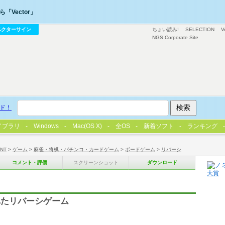
「Vector」
ベクターサイン
ちょい読み!
SELECTION
V
NGS Corporate Site
ド！
イブラリ
Windows
Mac(OS X)
全OS
新着ソフト
ランキング
/NT
>
ゲーム
>
麻雀・将棋・パチンコ・カードゲーム
>
ボードゲーム
>
リバーシ
コメント・評価
スクリーンショット
ダウンロード
れたリバーシゲーム