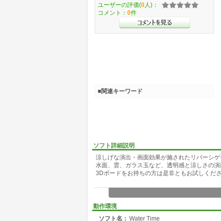
ユーザーの評価(
0
人)：
コメント：
0
件
■関連キーワード
ソフト詳細説明
涼しげな演出・画面効果が施されたリバーシゲ
水面、雲、ガラス玉など、透明感と涼しさの演
3Dボードをお持ちの方は是非ともお試しくだ
動作環境
ソフト名：
Water Time