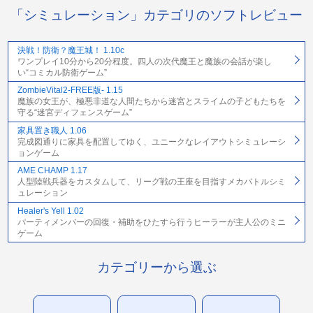
「シミュレーション」カテゴリのソフトレビュー
決戦！防衛？魔王城！ 1.10c
ワンプレイ10分から20分程度。四人の次代魔王と魔族の会話が楽し
い“コミカル防衛ゲーム”
ZombieVital2-FREE版- 1.15
魔族の女王が、極悪非道な人間たちから迷宮とスライムの子どもたちを
守る“迷宮ディフェンスゲーム”
家具置き職人 1.06
完成図通りに家具を配置してゆく、ユニークなレイアウトシミュレーシ
ョンゲーム
AME CHAMP 1.17
人型陸戦兵器をカスタムして、リーグ戦の王座を目指すメカバトルシミ
ュレーション
Healer's Yell 1.02
パーティメンバーの回復・補助をひたすら行うヒーラーが主人公のミニ
ゲーム
カテゴリーから選ぶ