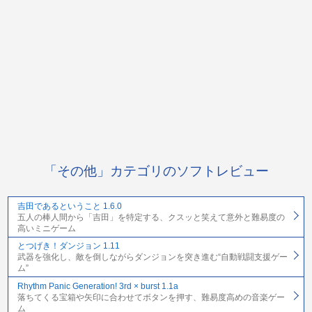
「その他」カテゴリのソフトレビュー
吉田であるということ 1.6.0
五人の棒人間から「吉田」を特定する、クスッと笑えて意外と難易度の
高いミニゲーム
とつげき！ダンジョン 1.11
武器を強化し、敵を倒しながらダンジョンを突き進む“自動戦闘支援ゲー
ム”
Rhythm Panic Generation! 3rd × burst 1.1a
落ちてくる宝箱や矢印に合わせてボタンを押す、難易度高めの音楽ゲー
ム