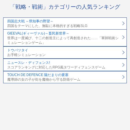
「戦略・戦術」カテゴリーの人気ランキング
四国志大戦 ～県知事の野望～
四国をテーマにした、無駄に本格的すぎる戦略SLG
GIEEVAL(ギィーヴァル)～畜民新世界～
世界は一度滅び、十二の創造主によって再創造された……「軍師戦術シ
ミュレーションゲーム」
トウバツタイ
お手軽シミュレーション
ニュースレ・ディフェンス!
スコアランキングに対応したRPG風タワーディフェンスゲーム
TOUCH DE DEFENCE 陽だまりの要塞
魔導師の女の子が街を魔物から守る防衛ゲーム