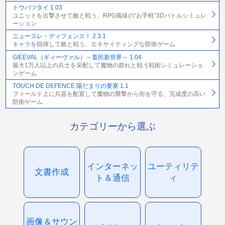
トウバツタイ 1.03
ユニットを出撃させて敵と戦う、RPG風味の“お手軽”3Dバトルシミュレ
ーション
ニュースレ・ディフェンス！ 2.3.1
キャラを指揮して敵と戦う、エキサイティングな防衛ゲーム
GIEEVAL（ギィーヴァル）～畜民新世界～ 1.04
最大1万人以上の兵士を采配して魔物の群れと戦う戦術シミュレーショ
ンゲーム
TOUCH DE DEFENCE 陽だまりの要塞 1.1
フィールド上に兵器を配置して魔物の襲撃から街を守る、完成度の高い
防衛ゲーム
カテゴリーから選ぶ
インターネッ
ユーティリテ
文書作成
ト＆通信
ィ
画像＆サウン