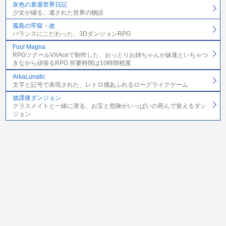
灰色の衰退世界日記
少女が綴る、遺された世界の物語
孤島の牢獄・改
バランスにこだわった、3DダンジョンRPG
Foul Magna
RPGツクールVXAceで制作した、おっとりお姉ちゃんが妹達といちゃつ
きながら頑張るRPG 所要時間は10時間程度
ArkaLunatic
文字と記号で表現された、レトロ感あふれるローグライクゲーム
放課後ダンジョン
クラスメイトと一緒に潜る、お宝と危険がいっぱいの死んで覚えるダン
ジョン