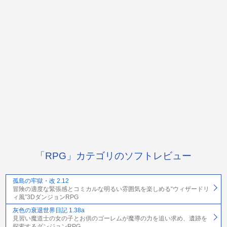
「RPG」カテゴリのソフトレビュー
孤島の牢獄・改 2.12
冒険の適度な緊張感とコミカルな明るい雰囲気を楽しめる“ウィザードリ
ィ風”3DダンジョンRPG
灰色の衰退世界日記 1.38a
見習い魔道士の女の子とお供のゴーレムが魔導の力を追い求め、遺跡を
探索するダンジョンRPG