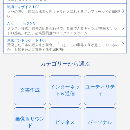
戦海ディザイア 1.08
クセの強い、凶暴な水着女性キャラが大暴れするノンフィールド短編RP
G
ArkaLunatic 2.2.3
クラス、種族、信仰の組み合わせで、育成できるキャラは“無限大”。レ
トロ感あふれた、超高難易度のローグライクゲーム
東京パンドラゲート 1.03
荒廃した日本の近未来が舞台。「いま、この世界で何が起こっているの
か」を知るために冒険する中編RPG
カテゴリーから選ぶ
インターネッ
ユーティリテ
文書作成
ト＆通信
ィ
画像＆サウン
ビジネス
パーソナル
ド