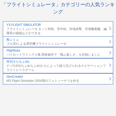
「フライトシミュレータ」カテゴリーの人気ランキ
ング
YS FLIGHT SIMULATOR
フライトシミュレータ ネット対戦、空中戦、対地攻撃、空母離着艦、編
隊長の操縦などができる
鳥シミュ
フル3Dによる滑空機フライトシミュレータ
Flightmax
パイロットウイングス風 簡単操作で「飛ぶ楽しさ」を目指しました
空X(そらちょめ)
ナゾのXX(ちょめちょめ)たちによって繰り広げられるナビゲーションフ
ライトレースゲーム
GeoCreator
MS Flight Simulator 2004用のフォトシーナリを作る