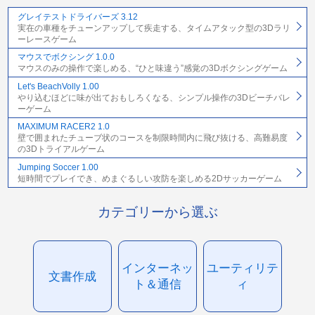
グレイテストドライバーズ 3.12
実在の車種をチューンアップして疾走する、タイムアタック型の3Dラリ
ーレースゲーム
マウスでボクシング 1.0.0
マウスのみの操作で楽しめる、“ひと味違う”感覚の3Dボクシングゲーム
Let's BeachVolly 1.00
やり込むほどに味が出ておもしろくなる、シンプル操作の3Dビーチバレ
ーゲーム
MAXIMUM RACER2 1.0
壁で囲まれたチューブ状のコースを制限時間内に飛び抜ける、高難易度
の3Dトライアルゲーム
Jumping Soccer 1.00
短時間でプレイでき、めまぐるしい攻防を楽しめる2Dサッカーゲーム
カテゴリーから選ぶ
インターネッ
ユーティリテ
文書作成
ト＆通信
ィ