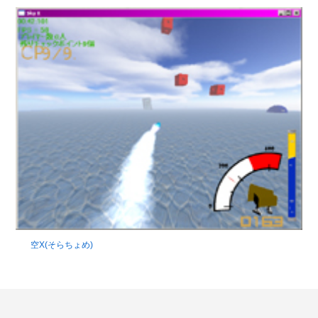
空X(そらちょめ)