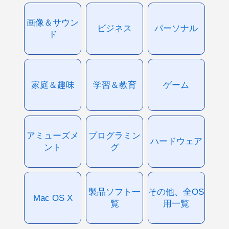
画像＆サウン
ビジネス
パーソナル
ド
家庭＆趣味
学習＆教育
ゲーム
アミューズメ
プログラミン
ハードウェア
ント
グ
製品ソフト一
その他、全OS
Mac OS X
覧
用一覧