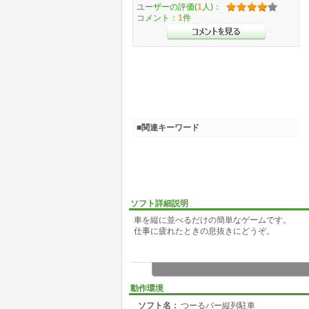
ユーザーの評価(
1
人)：
コメント：
1
件
■関連キーワード
ソフト詳細説明
車を縦に並べるだけの簡単なゲームです。
仕事に疲れたときの息抜きにどうぞ。
動作環境
ソフト名：
つーるバー縦列駐車