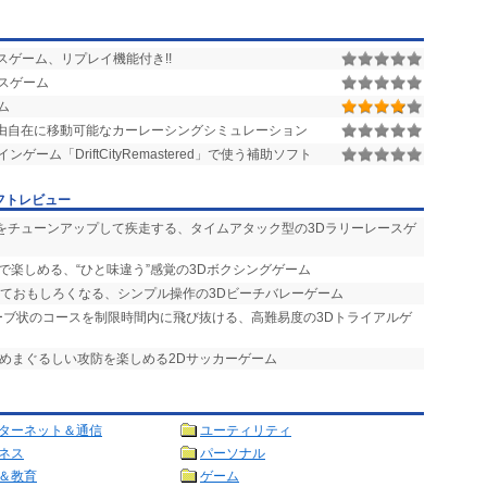
レースゲーム、リプレイ機能付き!!
スゲーム
ム
由自在に移動可能なカーレーシングシミュレーション
ンゲーム「DriftCityRemastered」で使う補助ソフト
フトレビュー
種をチューンアップして疾走する、タイムアタック型の3Dラリーレースゲ
作で楽しめる、“ひと味違う”感覚の3Dボクシングゲーム
出ておもしろくなる、シンプル操作の3Dビーチバレーゲーム
ーブ状のコースを制限時間内に飛び抜ける、高難易度の3Dトライアルゲ
、めまぐるしい攻防を楽しめる2Dサッカーゲーム
ターネット＆通信
ユーティリティ
ネス
パーソナル
＆教育
ゲーム