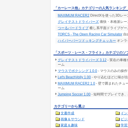
「カーレース他」カテゴリーの人気ランキング
MAXIMUM RACER2
DirectXを使った3D
グレイテストドライバーズ
痛快・本格派レー
つーるバードライブ
癒し系平面ドライブゲー
TORCS - The Open Racing Car Simulator
自
ハイパーパーツドッキングチェッカー
オンライ
「スポーツ・レース・フライト」カテゴリのソ
グレイテストドライバーズ 3.12
- 実在の車
ーム
マウスでボクシング 1.0.0
- マウスのみの操
Let's BeachVolly 1.00
- やり込むほどに味が
MAXIMUM RACER2 1.0
- 壁で囲まれたチュ
ーム
Jumping Soccer 1.00
- 短時間でプレイでき
カテゴリーから選ぶ
文書作成
イン
画像＆サウンド
ビジ
家庭＆趣味
学習