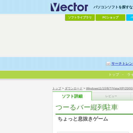
パソコンソフトを探すなら
ソフトライブラリ
PCショップ
サーチトレン
トップ
ラ
トップ
>
ダウンロード
>
Windows11/10/8/7/Vista/XP/2000
ソフト詳細
レビュー
つーるバー縦列駐車
ちょっと息抜きゲーム