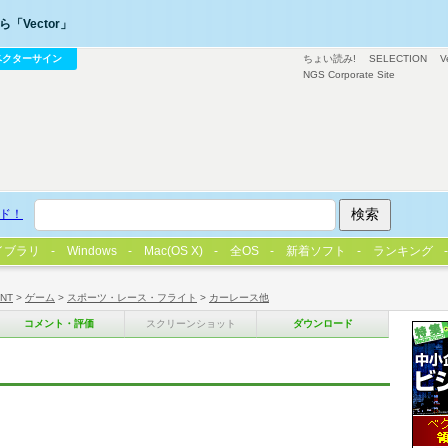
「Vector」
ベクターサイン
ちょい読み!
SELECTION
V
NGS Corporate Site
ド！
イブラリ
Windows
Mac(OS X)
全OS
新着ソフト
ランキング
/NT
>
ゲーム
>
スポーツ・レース・フライト
>
カーレース他
コメント・評価
スクリーンショット
ダウンロード