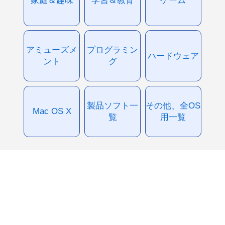
家庭＆趣味
学習＆教育
ゲーム
アミューズメ
プログラミン
ハードウェア
ント
グ
製品ソフト一
その他、全OS
Mac OS X
覧
用一覧