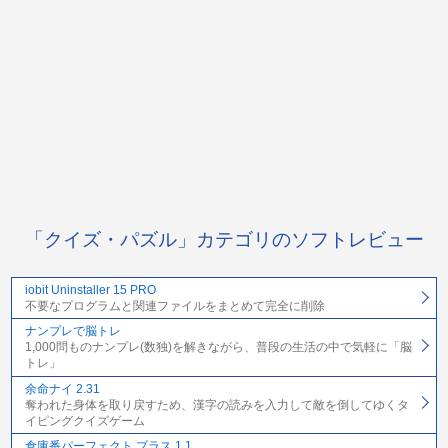
「クイズ・パズル」カテゴリのソフトレビュー
iobit Uninstaller 15 PRO
不要なプログラムと関連ファイルをまとめて完全に削除
ナンプレで脳トレ
1,000問ものナンプレ(数独)を解きながら、普段の生活の中で気軽に「脳
トレ」
余命ナイ 2.31
奪われた身体を取り戻すため、漢字の読みを入力して敵を倒してゆくタ
イピングクイズゲーム
倉庫番パーフェクト プラス 1.1