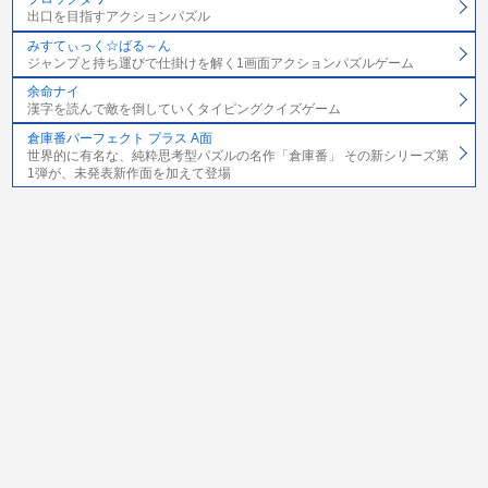
出口を目指すアクションパズル
みすてぃっく☆ばる～ん
ジャンプと持ち運びで仕掛けを解く1画面アクションパズルゲーム
余命ナイ
漢字を読んで敵を倒していくタイピングクイズゲーム
倉庫番パーフェクト プラス A面
世界的に有名な、純粋思考型パズルの名作「倉庫番」 その新シリーズ第
1弾が、未発表新作面を加えて登場