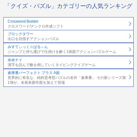
「クイズ・パズル」カテゴリーの人気ランキング
Crossword Builder
クロスワード/ナンクロ作成ソフト
ブロックタワー
出口を目指すアクションパズル
みすてぃっく☆ばる～ん
ジャンプと持ち運びで仕掛けを解く1画面アクションパズルゲーム
余命ナイ
漢字を読んで敵を倒していくタイピングクイズゲーム
倉庫番パーフェクト プラス A面
世界的に有名な、純粋思考型パズルの名作「倉庫番」 その新シリーズ第
1弾が、未発表新作面を加えて登場