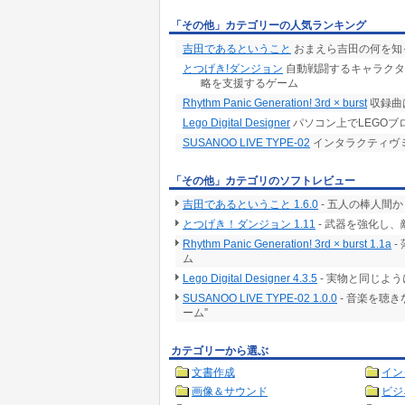
「その他」カテゴリーの人気ランキング
吉田であるということ
おまえら吉田の何を知
とつげき!ダンジョン
自動戦闘するキャラクタ
略を支援するゲーム
Rhythm Panic Generation! 3rd × burst
収録曲
Lego Digital Designer
パソコン上でLEGO
SUSANOO LIVE TYPE-02
インタラクティヴ
「その他」カテゴリのソフトレビュー
吉田であるということ 1.6.0
- 五人の棒人間
とつげき！ダンジョン 1.11
- 武器を強化し
Rhythm Panic Generation! 3rd × burst 1.1a
-
ム
Lego Digital Designer 4.3.5
- 実物と同じよ
SUSANOO LIVE TYPE-02 1.0.0
- 音楽を聴
ーム”
カテゴリーから選ぶ
文書作成
イン
画像＆サウンド
ビジ