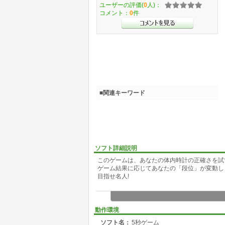
ユーザーの評価(
0
人)：
コメント：
0
件
■関連キーワード
ソフト詳細説明
このゲームは、あなたの体内時計の正確さを試
ゲーム結果に応じてあなたの「段位」が変動し
目指せ名人!
動作環境
ソフト名：
5秒ゲーム