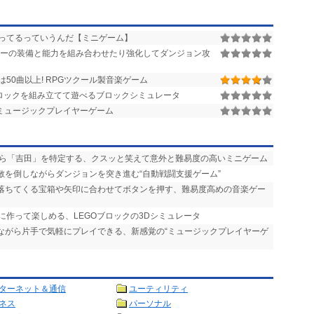
ってるっていうんだ【ミニゲーム】
ーの装備と能力を組み合わせたり強化してダンジョン攻
は50曲以上! RPGツクール製音楽ゲーム
ブロックを組み立てて遊べるブロックシミュレータ
ミュージックプレイヤーゲーム
から「吉田」を特定する、クスッと笑えて意外と難易度の高いミニゲーム
、敵を倒しながらダンジョンを突き進む“自動戦闘支援ゲーム”
 落ちてくる宝箱や矢印に合わせてボタンを押す、難易度高めの音楽ゲー
うに作って楽しめる、LEGOブロックの3Dシミュレータ
きながら片手で気軽にプレイできる、新感覚の“ミュージックプレイヤーゲ
ターネット＆通信
ユーティリティ
ネス
パーソナル