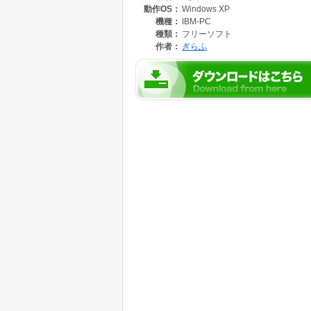
動作OS：
Windows XP
機種：
IBM-PC
種類：
フリーソフト
作者：
ぎらふ