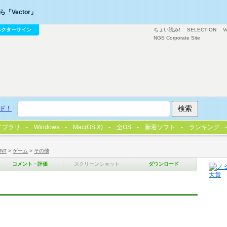
「Vector」
ベクターサイン
ちょい読み!
SELECTION
V
NGS Corporate Site
ド！
イブラリ
Windows
Mac(OS X)
全OS
新着ソフト
ランキング
/NT
>
ゲーム
>
その他
コメント・評価
スクリーンショット
ダウンロード