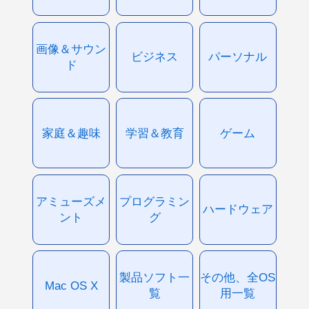
画像＆サウン
ビジネス
パーソナル
ド
家庭＆趣味
学習＆教育
ゲーム
アミューズメ
プログラミン
ハードウェア
ント
グ
製品ソフト一
その他、全OS
Mac OS X
覧
用一覧