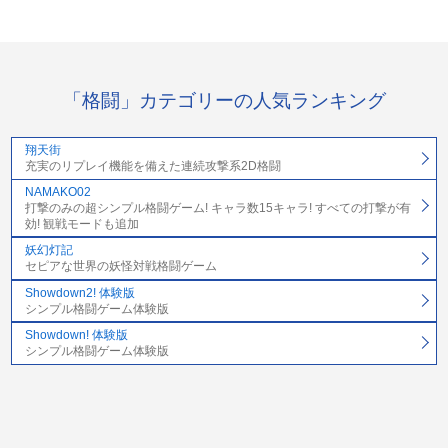
「格闘」カテゴリーの人気ランキング
翔天街
充実のリプレイ機能を備えた連続攻撃系2D格闘
NAMAKO02
打撃のみの超シンプル格闘ゲーム! キャラ数15キャラ! すべての打撃が有
効! 観戦モードも追加
妖幻灯記
セピアな世界の妖怪対戦格闘ゲーム
Showdown2! 体験版
シンプル格闘ゲーム体験版
Showdown! 体験版
シンプル格闘ゲーム体験版