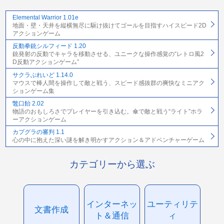
Elemental Warrior 1.01e
地面・壁・天井を縦横無尽に駆け抜けてゴールを目指すハイスピード2D
アクションゲーム
反動拳銃シルフィード 1.20
銃発射の反動でキャラを移動させる、ユニークな操作感覚の“レトロ風2
D反動アクションゲーム”
サクラぶれいど 1.14.0
マウスで棒人間を操作して敵と戦う、スピード感抜群の爽快なミニアク
ションゲーム集
鼈口飴 2.02
物語のおもしろさでプレイヤーを引き込む。傘で敵と戦う“ライト”ホラ
ーアクションゲーム
カプグラの審判 1.1
心の中に抱えた深い謎を解き明かすアクション＆アドベンチャーゲーム
カテゴリーから選ぶ
インターネッ
ユーティリテ
文書作成
ト＆通信
ィ