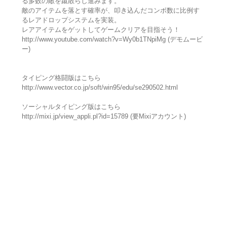
る多数の敵を蹴散らし進みます。
敵のアイテムを落とす確率が、叩き込んだコンボ数に比例す
るレアドロップシステムを実装。
レアアイテムをゲットしてゲームクリアを目指そう！
http://www.youtube.com/watch?v=Wy0b1TNpiMg (デモムービ
ー)
タイピング格闘版はこちら
http://www.vector.co.jp/soft/win95/edu/se290502.html
ソーシャルタイピング版はこちら
http://mixi.jp/view_appli.pl?id=15789 (要Mixiアカウント)