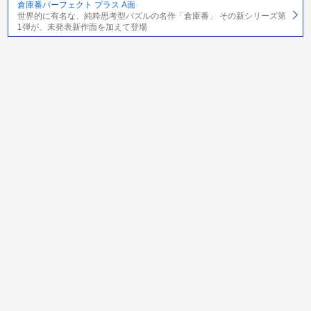
倉庫番パーフェクト プラス A面
世界的に有名な、純粋思考型パズルの名作「倉庫番」 その新シリーズ第
1弾が、未発表新作面を加えて登場