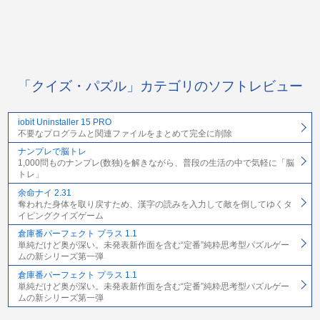
「クイズ・パズル」カテゴリのソフトレビュー
iobit Uninstaller 15 PRO
不要なプログラムと関連ファイルをまとめて完全に削除
ナンプレで脳トレ
1,000問ものナンプレ(数独)を解きながら、普段の生活の中で気軽に「脳
トレ」
余命ナイ 2.31
奪われた身体を取り戻すため、漢字の読みを入力して敵を倒してゆくタ
イピングクイズゲーム
倉庫番パーフェクト プラス 1.1
単純だけど奥が深い。未発表新作面を含む“定番”純粋思考型パズルゲー
ムの新シリーズ第一弾
倉庫番パーフェクト プラス 1.1
単純だけど奥が深い。未発表新作面を含む“定番”純粋思考型パズルゲー
ムの新シリーズ第一弾