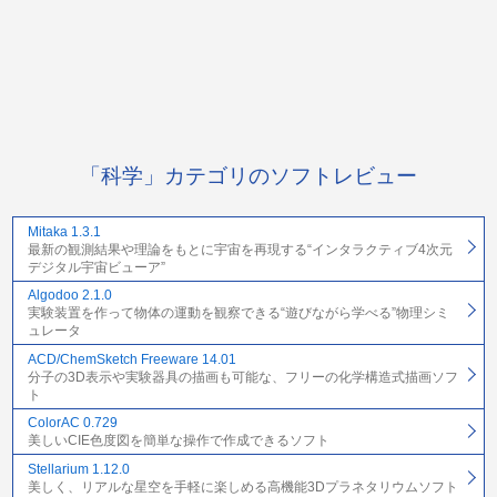
「科学」カテゴリのソフトレビュー
Mitaka 1.3.1
最新の観測結果や理論をもとに宇宙を再現する“インタラクティブ4次元
デジタル宇宙ビューア”
Algodoo 2.1.0
実験装置を作って物体の運動を観察できる“遊びながら学べる”物理シミ
ュレータ
ACD/ChemSketch Freeware 14.01
分子の3D表示や実験器具の描画も可能な、フリーの化学構造式描画ソフ
ト
ColorAC 0.729
美しいCIE色度図を簡単な操作で作成できるソフト
Stellarium 1.12.0
美しく、リアルな星空を手軽に楽しめる高機能3Dプラネタリウムソフト