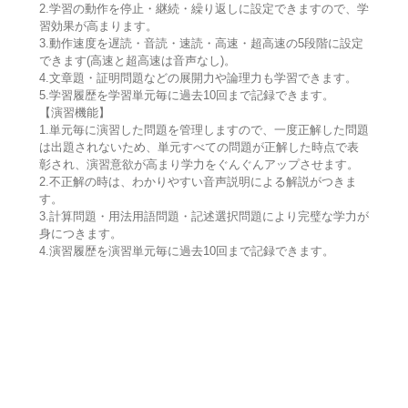
2.学習の動作を停止・継続・繰り返しに設定できますので、学
習効果が高まります。
3.動作速度を遅読・音読・速読・高速・超高速の5段階に設定
できます(高速と超高速は音声なし)。
4.文章題・証明問題などの展開力や論理力も学習できます。
5.学習履歴を学習単元毎に過去10回まで記録できます。
【演習機能】
1.単元毎に演習した問題を管理しますので、一度正解した問題
は出題されないため、単元すべての問題が正解した時点で表
彰され、演習意欲が高まり学力をぐんぐんアップさせます。
2.不正解の時は、わかりやすい音声説明による解説がつきま
す。
3.計算問題・用法用語問題・記述選択問題により完璧な学力が
身につきます。
4.演習履歴を演習単元毎に過去10回まで記録できます。