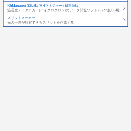
RhManager 32bit版(RHマネジャー) 日本語版
温湿度データロガー(ハイグロクロン)のデータ閲覧ソフト (32bit版OS用)
スリットメーカー
光の干渉が観察できるスリットを作成する