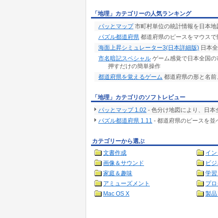
「地理」カテゴリーの人気ランキング
パッとマップ
市町村単位の統計情報を日本地
パズル都道府県
都道府県のピースをマウスで
海面上昇シミュレーター3(日本詳細版)
日本全
市名暗記スペシャル
ゲーム感覚で日本全国の
押すだけの簡単操作
都道府県を覚えるゲーム
都道府県の形と名前
「地理」カテゴリのソフトレビュー
パッとマップ 1.02
- 色分け地図により、日
パズル都道府県 1.11
- 都道府県のピースを
カテゴリーから選ぶ
文書作成
イン
画像＆サウンド
ビジ
家庭＆趣味
学習
アミューズメント
プロ
Mac OS X
製品