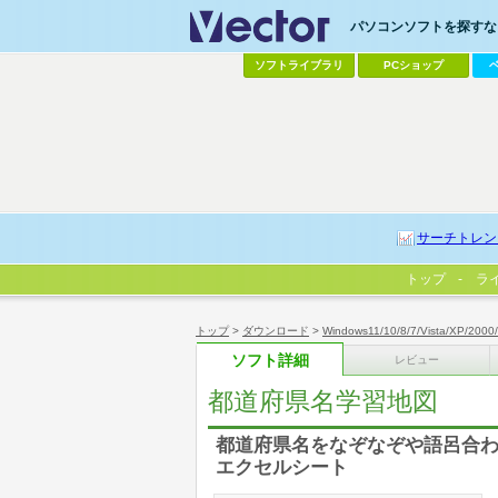
パソコンソフトを探すなら
ソフトライブラリ
PCショップ
サーチトレン
トップ
ラ
トップ
>
ダウンロード
>
Windows11/10/8/7/Vista/XP/2000
ソフト詳細
レビュー
都道府県名学習地図
都道府県名をなぞなぞや語呂合
エクセルシート