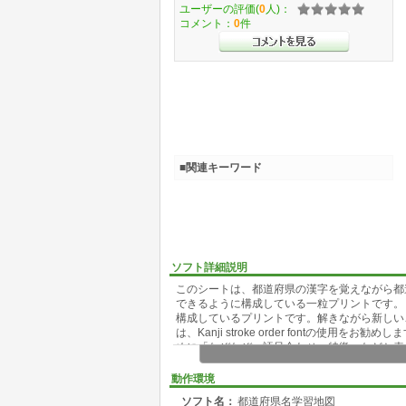
ユーザーの評価(
0
人)：
コメント：
0
件
■関連キーワード
ソフト詳細説明
このシートは、都道府県の漢字を覚えながら都
できるように構成している一粒プリントです。
構成しているプリントです。解きながら新しい
は、Kanji stroke order fontの
めに「なぞなぞ、語呂合わせ、特徴」などと表
たエクセルですから並び替えをすると何度でも
動作環境
ソフト名：
都道府県名学習地図