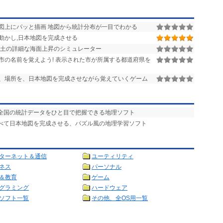
図上にパッと描画 地図から統計分布が一目でわかる
動かし,日本地図を完成させる
土の詳細な海面上昇のシミュレーター
市の名前を覚えよう! 表示された市が所属する都道府県を
、場所を、日本地図を完成させながら覚えていくゲーム
本全国の統計データをひと目で把握できる地理ソフト
並べて日本地図を完成させる、パズル風の地理学習ソフト
ターネット＆通信
ユーティリティ
ネス
パーソナル
＆教育
ゲーム
グラミング
ハードウェア
ソフト一覧
その他、全OS用一覧