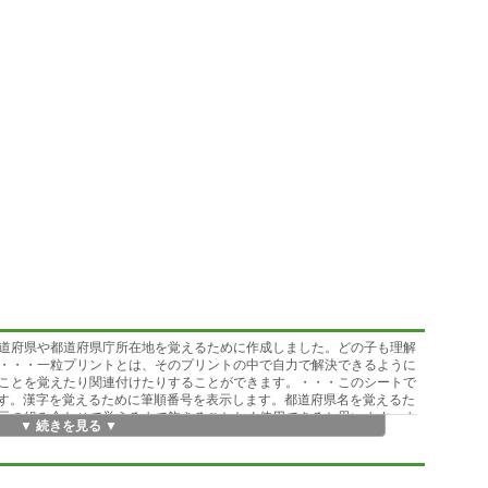
道府県や都道府県庁所在地を覚えるために作成しました。どの子も理解
・・・一粒プリントとは、そのプリントの中で自力で解決できるように
ことを覚えたり関連付けたりすることができます。・・・このシートで
使用をお勧めします。漢字を覚えるために筆順番号を表示します。都道府県名を覚えるた
示の組み合わせで覚えるまで飽きることなく使用できると思います。ま
▼ 続きを見る ▼
繰り返し使用できます。