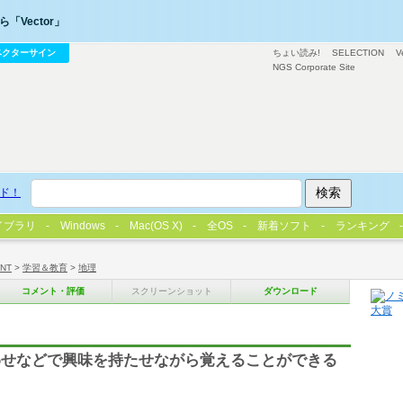
「Vector」
ベクターサイン
ちょい読み!
SELECTION
V
NGS Corporate Site
ド！
イブラリ
Windows
Mac(OS X)
全OS
新着ソフト
ランキング
/NT
>
学習＆教育
>
地理
コメント・評価
スクリーンショット
ダウンロード
わせなどで興味を持たせながら覚えることができる