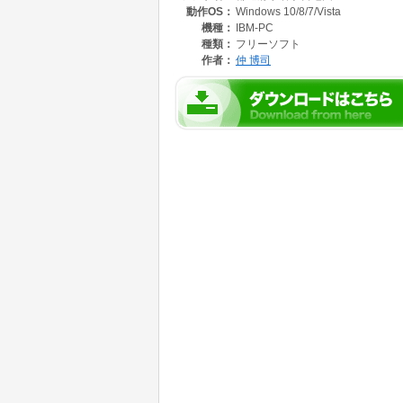
動作OS：
Windows 10/8/7/Vista
機種：
IBM-PC
種類：
フリーソフト
作者：
仲 博司