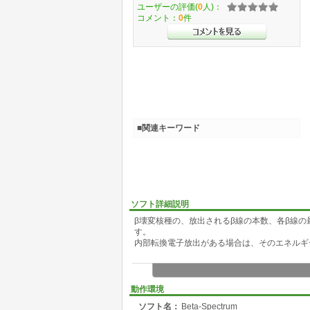
ユーザーの評価(
0
人)：
コメント：
0
件
■関連キーワード
ソフト詳細説明
β壊変核種の、放出されるβ線の本数、各β線
す。
内部転換電子放出がある場合は、そのエネルギ
動作環境
ソフト名：
Beta-Spectrum