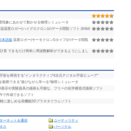
理現象にあわせて動かせる物理シミュレータ
温湿度ロガー(ハイグロクロン)のデータ閲覧ソフト (64bit
) 日本語版
温度ロガー(サーモクロンGタイプ)のデータ閲覧
を計算 できるだけ簡単に周波数解析ができるようにしまし
宇宙を再現する“インタラクティブ4次元デジタル宇宙ビューア”
を観察できる“遊びながら学べる”物理シミュレータ
3D表示や実験器具の描画も可能な、フリーの化学構造式描画ソフト
操作で作成できるソフト
手軽に楽しめる高機能3Dプラネタリウムソフト
ターネット＆通信
ユーティリティ
ネス
パーソナル