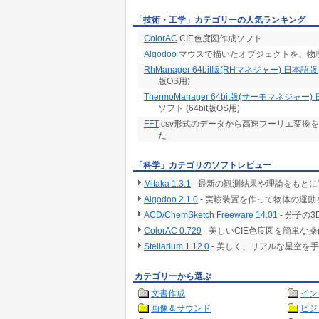
「技術・工学」カテゴリーの人気ランキング
ColorAC
CIE色度図作成ソフト
Algodoo
マウスで描いたオブジェクトを、物
RhManager 64bit版(RHマネジャー) 日本語版
版OS用)
ThermoManager 64bit版(サーモマネジャー
ソフト (64bit版OS用)
FFT
csv形式のデータから高速フーリエ変換
た
「科学」カテゴリのソフトレビュー
Mitaka 1.3.1
- 最新の観測結果や理論をもとに
Algodoo 2.1.0
- 実験装置を作って物体の運動
ACD/ChemSketch Freeware 14.01
- 分子の
ColorAC 0.729
- 美しいCIE色度図を簡単な
Stellarium 1.12.0
- 美しく、リアルな星空を
カテゴリーから選ぶ
文書作成
イン
画像＆サウンド
ビジ