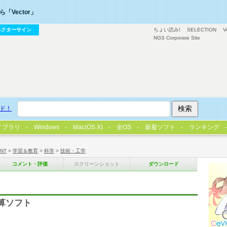
「Vector」
ベクターサイン
ちょい読み!
SELECTION
V
NGS Corporate Site
ド！
イブラリ
Windows
Mac(OS X)
全OS
新着ソフト
ランキング
/NT
>
学習＆教育
>
科学
>
技術・工学
コメント・評価
スクリーンショット
ダウンロード
算ソフト