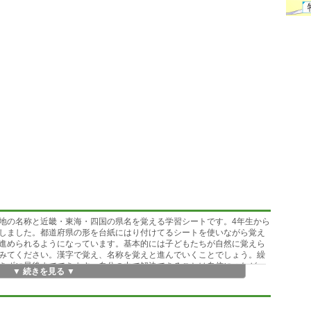
地の名称と近畿・東海・四国の県名を覚える学習シートです。4年生から
しました。都道府県の形を台紙にはり付けてるシートを使いながら覚え
進められるようになっています。基本的には子どもたちが自然に覚えら
みてください。漢字で覚え、名称を覚えと進んでいくことでしょう。繰
きずに最後までできます。自分の力で解決できることは自信につなが
▼ 続きを見る ▼
想ですが・・・・使用していただけると一粒プリントの構成を理解して