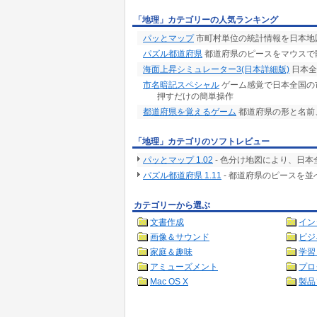
「地理」カテゴリーの人気ランキング
パッとマップ
市町村単位の統計情報を日本地
パズル都道府県
都道府県のピースをマウスで
海面上昇シミュレーター3(日本詳細版)
日本全
市名暗記スペシャル
ゲーム感覚で日本全国の
押すだけの簡単操作
都道府県を覚えるゲーム
都道府県の形と名前
「地理」カテゴリのソフトレビュー
パッとマップ 1.02
- 色分け地図により、日
パズル都道府県 1.11
- 都道府県のピースを
カテゴリーから選ぶ
文書作成
イン
画像＆サウンド
ビジ
家庭＆趣味
学習
アミューズメント
プロ
Mac OS X
製品