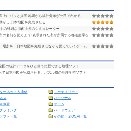
図上にパッと描画 地図から統計分布が一目でわかる
動かし,日本地図を完成させる
土の詳細な海面上昇のシミュレーター
市の名前を覚えよう! 表示された市が所属する都道府県を
、場所を、日本地図を完成させながら覚えていくゲーム
本全国の統計データをひと目で把握できる地理ソフト
並べて日本地図を完成させる、パズル風の地理学習ソフト
ターネット＆通信
ユーティリティ
ネス
パーソナル
＆教育
ゲーム
グラミング
ハードウェア
ソフト一覧
その他、全OS用一覧