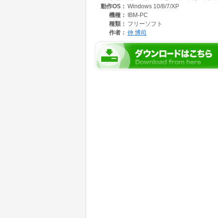
動作OS：
Windows 10/8/7/XP
機種：
IBM-PC
種類：
フリーソフト
作者：
仲 博司