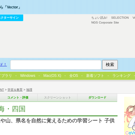
「Vector」
ベクターサイン
ちょい読み!
SELECTION
V
NGS Corporate Site
ド！
イブラリ
Windows
Mac(OS X)
全OS
新着ソフト
ランキング
/NT
>
学習＆教育
>
地理
コメント・評価
スクリーンショット
ダウンロード
海・四国
や山、県名を自然に覚えるための学習シート 子供