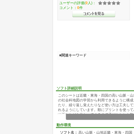
ユーザーの評価(
0
人)：
コメント：
0
件
■関連キーワード
ソフト詳細説明
このシートは近畿・東海・四国の高い山脈・山
の社会科地図の学習から利用できるように構成
たり、繰り返し覚えたりなど使い方は工夫して
れるようにしています。順にプリントを使って
り返しながら分かってくるので子どもたちも飽
り、やる気を引き出します。一粒プリントの発
もらええると思います。
動作環境
ソフト名：
高い山脈・山地近畿・東海・四国