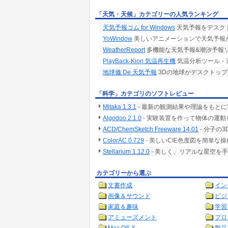
「天気・天候」カテゴリーの人気ランキング
天気予報コム for Windows
天気予報をデスク
YoWindow
美しいアニメーションで天気予報
WeatherReport
多機能な天気予報&潮汐予報
PlayBack-Kion 気温再生機
気温分析ツール・
地球儀 De 天気予報
3Dの地球がデスクトップ
「科学」カテゴリのソフトレビュー
Mitaka 1.3.1
- 最新の観測結果や理論をもとに
Algodoo 2.1.0
- 実験装置を作って物体の運動
ACD/ChemSketch Freeware 14.01
- 分子の
ColorAC 0.729
- 美しいCIE色度図を簡単な
Stellarium 1.12.0
- 美しく、リアルな星空を
カテゴリーから選ぶ
文書作成
イン
画像＆サウンド
ビジ
家庭＆趣味
学習
アミューズメント
プロ