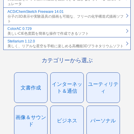
ュレータ
ACD/ChemSketch Freeware 14.01
分子の3D表示や実験器具の描画も可能な、フリーの化学構造式描画ソフ
ト
ColorAC 0.729
美しいCIE色度図を簡単な操作で作成できるソフト
Stellarium 1.12.0
美しく、リアルな星空を手軽に楽しめる高機能3Dプラネタリウムソフト
カテゴリーから選ぶ
インターネッ
ユーティリテ
文書作成
ト＆通信
ィ
画像＆サウン
ビジネス
パーソナル
ド