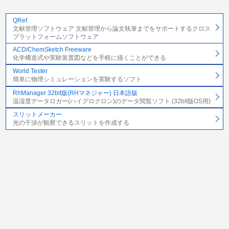
QRef
文献管理ソフトウェア 文献管理から論文執筆までをサポートするクロス
プラットフォームソフトウェア
ACD/ChemSketch Freeware
化学構造式や実験装置図などを手軽に描くことができる
World Tester
簡単に物理シミュレーションを実験するソフト
RhManager 32bit版(RHマネジャー) 日本語版
温湿度データロガー(ハイグロクロン)のデータ閲覧ソフト (32bit版OS用)
スリットメーカー
光の干渉が観察できるスリットを作成する