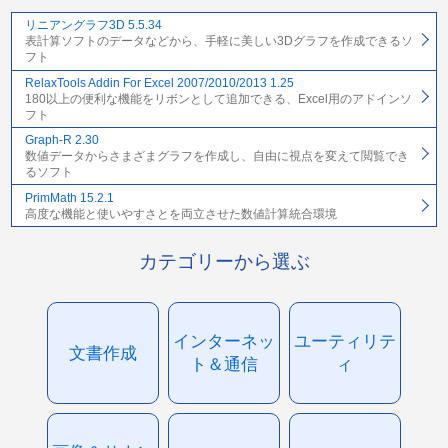
リニアングラフ3D 5.5.34
表計算ソフトのデータなどから、手軽に美しい3Dグラフを作成できるソ
フト
RelaxTools Addin For Excel 2007/2010/2013 1.25
180以上の便利な機能をリボンとして追加できる、Excel用のアドインソ
フト
Graph-R 2.30
数値データからさまざまグラフを作成し、自由に視点を変えて閲覧でき
るソフト
PrimMath 15.2.1
高度な機能と使いやすさとを両立させた数値計算統合環境
カテゴリーから選ぶ
インターネッ
ユーティリテ
文書作成
ト＆通信
ィ