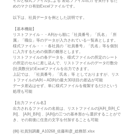
イルと様式ファイル)による”差込ファイル出力”を実行するた
めのマクロ有効Excelファイルです。
以下は、社員データを例とした説明です。
【基本機能】
リストファイル・・A列から順に「社員番号」「氏名」「所
属」「職位」等のデータが入力されている一覧表とします。
様式ファイル・・・各社員の「社員番号」「氏名」等を個別
に入力するための個票の雛形とします。
リストファイルの各データを、様式ファイルの所定のシート
の所定のセルに差し込んで、リストファイルのデータ行数分
(社員数分)のExcelファイルを出力できます。
上記では、「社員番号」「氏名」等 としておりますが、リス
トファイルのA列～AD列の最大30項目の差込が可能
データ差込はせず、単に様式ファイルを複製するだけという
処理も可能
【出力ファイル名】
出力されるファイルの名前は、リストファイルの[A列_B列_C
列]、 [A列_B列] 、[A列]の三つの基本形から選択することがで
き、その前後に任意の文字を付加することも可能
(例) 社員別調書_A10268_佐藤和彦_総務部.xlsx