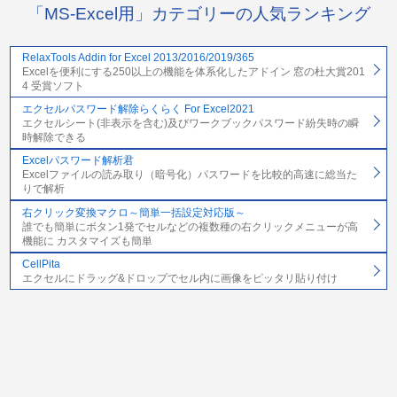
「MS-Excel用」カテゴリーの人気ランキング
RelaxTools Addin for Excel 2013/2016/2019/365
Excelを便利にする250以上の機能を体系化したアドイン 窓の杜大賞201
4 受賞ソフト
エクセルパスワード解除らくらく For Excel2021
エクセルシート(非表示を含む)及びワークブックパスワード紛失時の瞬
時解除できる
Excelパスワード解析君
Excelファイルの読み取り（暗号化）パスワードを比較的高速に総当た
りで解析
右クリック変換マクロ～簡単一括設定対応版～
誰でも簡単にボタン1発でセルなどの複数種の右クリックメニューが高
機能に カスタマイズも簡単
CellPita
エクセルにドラッグ&ドロップでセル内に画像をピッタリ貼り付け