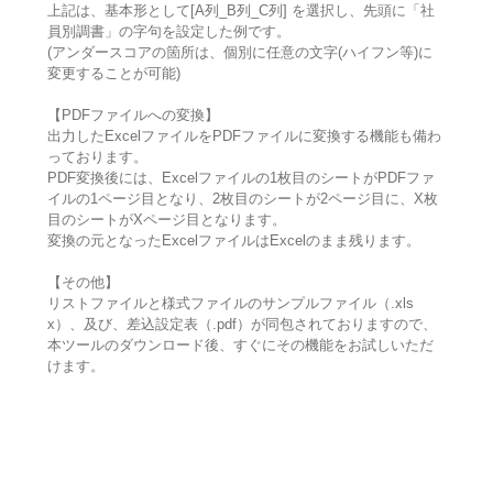
上記は、基本形として[A列_B列_C列] を選択し、先頭に「社
員別調書」の字句を設定した例です。
(アンダースコアの箇所は、個別に任意の文字(ハイフン等)に
変更することが可能)
【PDFファイルへの変換】
出力したExcelファイルをPDFファイルに変換する機能も備わ
っております。
PDF変換後には、Excelファイルの1枚目のシートがPDFファ
イルの1ページ目となり、2枚目のシートが2ページ目に、X枚
目のシートがXページ目となります。
変換の元となったExcelファイルはExcelのまま残ります。
【その他】
リストファイルと様式ファイルのサンプルファイル（.xls
x）、及び、差込設定表（.pdf）が同包されておりますので、
本ツールのダウンロード後、すぐにその機能をお試しいただ
けます。