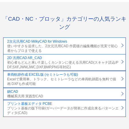
「CAD・NC・プロッタ」カテゴリーの人気ランキ
ング
2次元汎用CAD MilkyCAD for Windows
使いやすさを追求した、2次元汎用CAD 作図後の編集機能が充実で初心
者からプロまで使える
2D 汎用CAD AR_CAD
初心者もどんと来い!! 楽しくカンタンに使える汎用CAD(スキャナ読込/P
DF,SXF,JWW,JWC,DXF,BMP,PNG等対応)
車両軌跡作成 EXCEL版 (セミトレーラも可能)
Excelで乗用車、トラック、セミトレーラなどの車両軌跡図を無料で描
画 DXFも作成可能
鍋CAD
機械系汎用 実践型CAD
プリント基板エディタ PCBE
プリント基板の版下印刷/ガーバーデータが簡単に作成出来るパターンエ
ディタ(CAD)