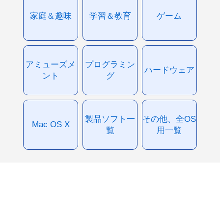
家庭＆趣味
学習＆教育
ゲーム
アミューズメ
プログラミン
ハードウェア
ント
グ
製品ソフト一
その他、全OS
Mac OS X
覧
用一覧