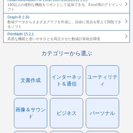
RelaxTools Addin For Excel 2007/2010/2013 1.25
180以上の便利な機能をリボンとして追加できる、Excel用のアドインソ
フト
Graph-R 2.30
数値データからさまざまグラフを作成し、自由に視点を変えて閲覧でき
るソフト
PrimMath 15.2.1
高度な機能と使いやすさとを両立させた数値計算統合環境
カテゴリーから選ぶ
インターネッ
ユーティリテ
文書作成
ト＆通信
ィ
画像＆サウン
ビジネス
パーソナル
ド