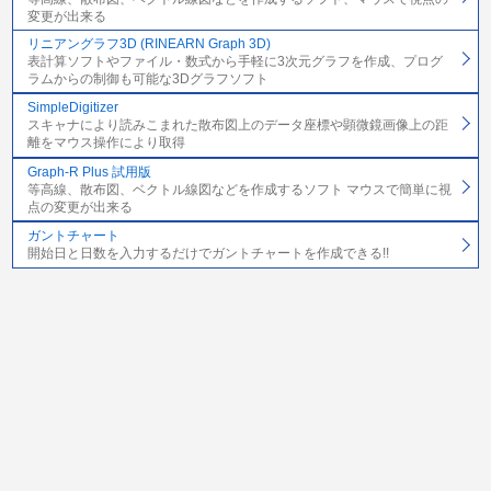
変更が出来る
リニアングラフ3D (RINEARN Graph 3D)
表計算ソフトやファイル・数式から手軽に3次元グラフを作成、プログ
ラムからの制御も可能な3Dグラフソフト
SimpleDigitizer
スキャナにより読みこまれた散布図上のデータ座標や顕微鏡画像上の距
離をマウス操作により取得
Graph-R Plus 試用版
等高線、散布図、ベクトル線図などを作成するソフト マウスで簡単に視
点の変更が出来る
ガントチャート
開始日と日数を入力するだけでガントチャートを作成できる!!